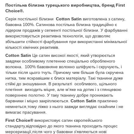
Постільна білизна турецького виробництва, бренд First
Choice®.
Серія постільної білизни
Cotton Satin
виготовлена з сатину,
бавовна 100%. Сатинова постільна білизна традиційно є
лідером продажів у сегменті постільної білизни. У фарбуванні
використовується реактивна технологія, що дозволяє
збільшити стійкості фарбування при використанні мінімальної
кількості хімічних реактивів.
Cotton Satin
Це сатин високої якості, який утворюється
завдяки особливому плетенню спеціально обробленого
волокна. 100% бавовняне волокно шліфують і скручують, і
тільки після цього тчуть. Причому чим більше була скручена
нитка, тим яскравішим є блиск матеріалу. Такі тканини дуже
стійкі до зношування. В результаті особливого, щільного
плетіння виходить міцне, але м'яке на дотик і з глянцевою
поверхнею полотно. У таку тканину добре проникають
барвники і міцно закріплюються.
Cotton Satin
практично
немнеться,тому ліжко з нього завжди виглядає охайним і не
вимагає прасування.
First Choice®
використовує сатин європейського
стандарту,відповідно до якого тканина проходить процес
мерсеризації,після чого у бавовни з'являються нові