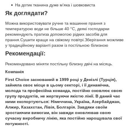
На дотик тканина дуже м'яка і шовковиста
Як доглядати?
Можна використовувати ручне та машинне прання з
температурою води не більше 40 °C, деякі господарки
рекомендують пратиза допомогою рідких засобів для
прання.Сушити краще на свіжому повітрі.Зберігання можливе
у традиційному варіанті разом із постільною білизною
Рекомендації:
Рекомендовано міняти постільну білизну двічі на місяць.
Компанія
First Choice заснований в 1999 році у Денізлі (Турція),
зайняла своє місце в цьому секторі, і її динамічна,
молода та професійна команда, постійно оновлює свою
групу продуктів, не жертвуючи якістю лінії. В даний час
ними експортуються: Німеччина, Україна, Азербайджан,
Алжир, Казахстан, Лівія, Болгарія. Завдяки своїм
зростаючим вимогам, він завжди оновлював свою
сучасну виробничу лінію, яка постійно нарощувала свої
потужності.