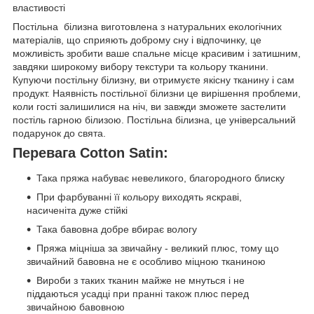
властивості
Постільна білизна виготовлена з натуральних екологічних
матеріалів, що сприяють доброму сну і відпочинку, це
можливість зробити ваше спальне місце красивим і затишним,
завдяки широкому вибору текстури та кольору тканини.
Купуючи постільну білизну, ви отримуєте якісну тканину і сам
продукт. Наявність постільної білизни це вирішення проблеми,
коли гості залишилися на ніч, ви завжди зможете застелити
постіль гарною білизою. Постільна білизна, це універсальний
подарунок до свята.
Перевага
Cotton Satin:
Така пряжа набуває невеликого, благородного блиску
При фарбуванні її кольору виходять яскраві,
насиченіта дуже стійкі
Така бавовна добре вбирає вологу
Пряжа міцніша за звичайну - великий плюс, тому що
звичайний бавовна не є особливо міцною тканиною
Вироби з таких тканин майже не мнуться і не
піддаються усадці при пранні також плюс перед
звичайною бавовною