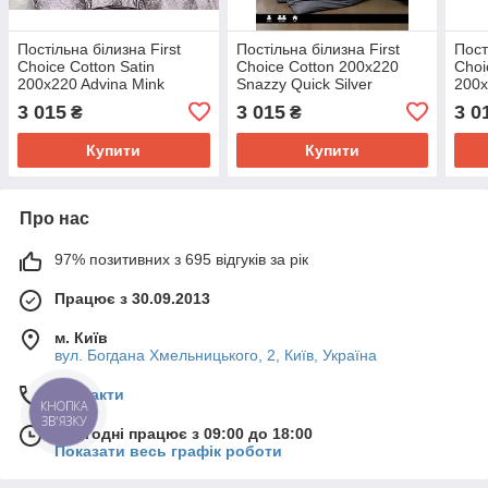
Постільна білизна First
Постільна білизна First
Пост
Choice Cotton Satin
Choice Cotton 200x220
Choi
200x220 Advina Mink
Snazzy Quick Silver
200х
3 015
3 015
3 0
₴
₴
Купити
Купити
Про нас
97% позитивних з 695 відгуків за рік
Працює з 30.09.2013
м. Київ
вул. Богдана Хмельницького, 2, Київ, Україна
Контакти
КНОПКА
ЗВ'ЯЗКУ
Сьогодні працює з 09:00 до 18:00
Показати весь графік роботи