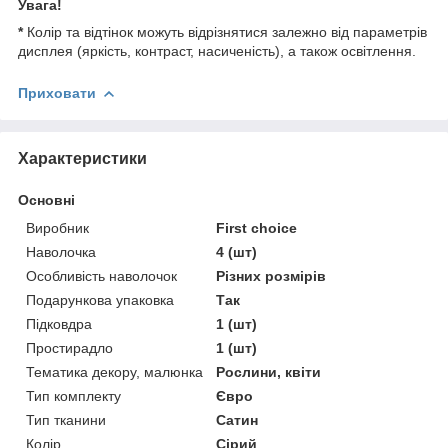
Увага!
*
Колір та відтінок можуть відрізнятися залежно від параметрів
дисплея (яркість, контраст, насиченість), а також освітлення.
Приховати
Характеристики
Основні
Виробник
First choice
Наволочка
4 (шт)
Особливість наволочок
Різних розмірів
Подарункова упаковка
Так
Підковдра
1 (шт)
Простирадло
1 (шт)
Тематика декору, малюнка
Рослини, квіти
Тип комплекту
Євро
Тип тканини
Сатин
Колір
Сірий