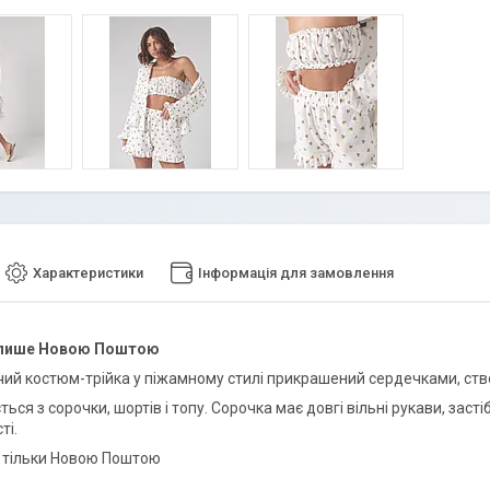
Характеристики
Інформація для замовлення
 лише Новою Поштою
очий костюм-трійка у піжамному стилі прикрашений сердечками, ств
ться з сорочки, шортів і топу. Сорочка має довгі вільні рукави, заст
ті.
 тільки Новою Поштою