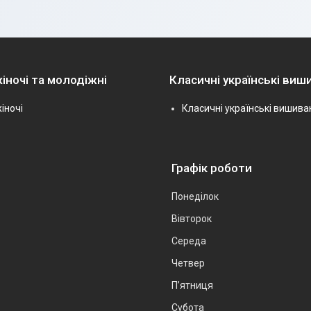
іночі та молодіжні
Класичні українські виш
іночі
Класичні українські вишива
Графік роботи
Понеділок
Вівторок
Середа
Четвер
Пʼятниця
Субота