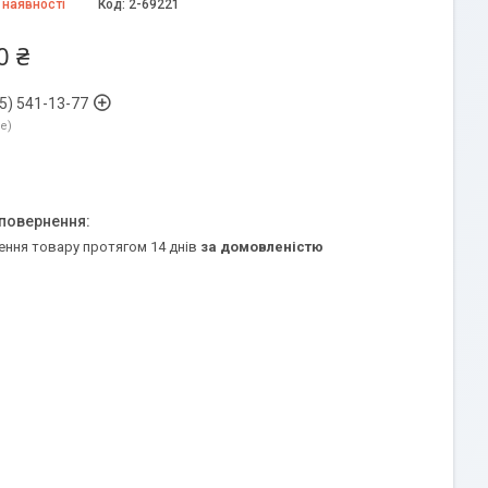
 наявності
Код:
2-69221
0 ₴
5) 541-13-77
ne
ення товару протягом 14 днів
за домовленістю