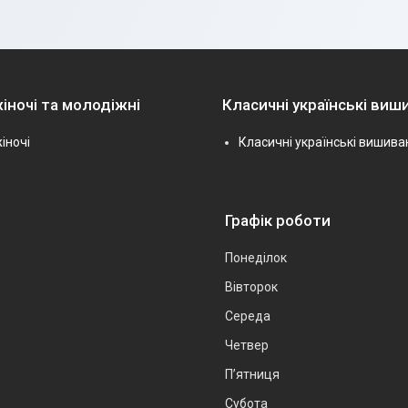
іночі та молодіжні
Класичні українські виш
іночі
Класичні українські вишива
Графік роботи
Понеділок
Вівторок
Середа
Четвер
Пʼятниця
Субота