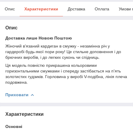
Опис
Характеристики
Доставка
Оплата
Умови 
Опис
Доставка лише Новою Поштою
Жіночий в'язаний кардиган в смужку - незамінна річ у
гардеробі будь-якої пори року! Це стильне доповнення і до
брючних виробів, і до легких суконь чи спідниць.
Ця модель повністю прикрашена кольоровими
горизонтальними смужками і спереду застібається на п'ять
золотистих гудзиків. Горловина у виробі V-подібна, лінія плеча
подовжена.
Приховати
Характеристики
Основні