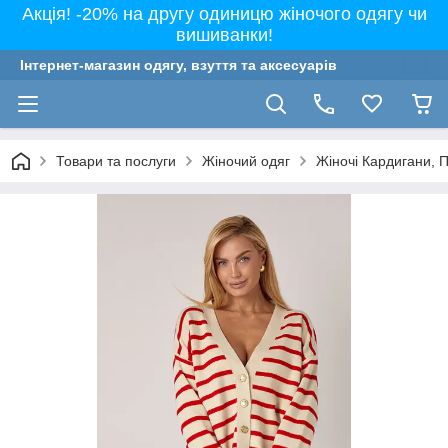
Акція! -20% на другу одиницю жіночого одягу чи
вишиванки!
Інтернет-магазин одягу, взуття та аксесуарів
Товари та послуги
Жіночий одяг
Жіночі Кардигани, 