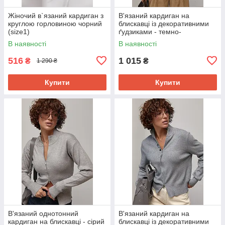
Жіночий в`язаний кардиган з
В'язаний кардиган на
круглою горловиною чорний
блискавці із декоративними
(size1)
ґудзиками - темно-
коричневий цвет, ONE SIZE
В наявності
В наявності
516
1 015
₴
₴
1 290 ₴
Купити
Купити
В'язаний однотонний
В'язаний кардиган на
кардиган на блискавці - сірий
блискавці із декоративними