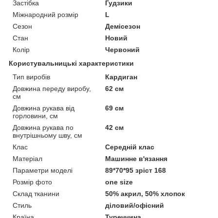
Застібка
Гудзики
Міжнародний розмір
L
Сезон
Демісезон
Стан
Новий
Колір
Червоний
Користувальницькі характеристики
Тип виробів
Кардиган
Довжина переду виробу,
62 см
см
Довжина рукава від
69 см
горловини, см
Довжина рукава по
42 см
внутрішньому шву, см
Клас
Середній клас
Матеріал
Машинне в'язання
Параметри моделі
89*70*95 зріст 168
Розмір фото
one size
Склад тканини
50% акрил, 50% хлопок
Стиль
діловий/офісний
Країна
Туреччина