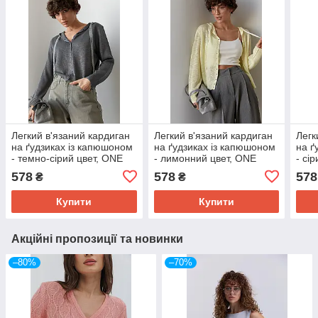
Легкий в'язаний кардиган
Легкий в'язаний кардиган
Легк
на ґудзиках із капюшоном
на ґудзиках із капюшоном
на ґ
- темно-сірий цвет, ONE
- лимонний цвет, ONE
- сі
SIZE (є розміри)
SIZE (є розміри)
розм
578
578
578
₴
₴
Купити
Купити
Акційні пропозиції та новинки
–80%
–70%