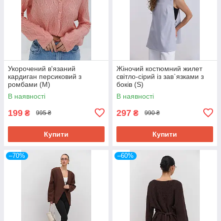
Укорочений в'язаний
Жіночий костюмний жилет
кардиган персиковий з
світло-сірий із зав`язками з
ромбами (M)
боків (S)
В наявності
В наявності
199
297
₴
₴
995 ₴
990 ₴
Купити
Купити
–70%
–60%