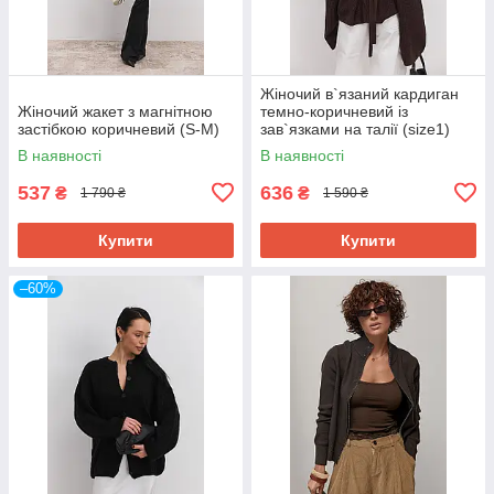
Жіночий в`язаний кардиган
Жіночий жакет з магнітною
темно-коричневий із
застібкою коричневий (S-M)
зав`язками на талії (size1)
В наявності
В наявності
537
636
₴
₴
1 790 ₴
1 590 ₴
Купити
Купити
–60%