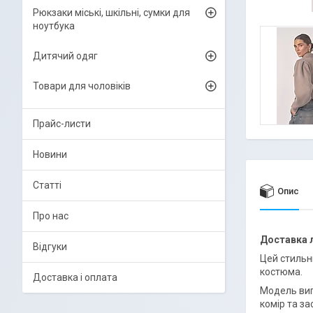
Рюкзаки міські, шкільні, сумки для
ноутбука
Дитячий одяг
Товари для чоловіків
Прайс-листи
Новини
Статті
Опис
Про нас
Доставка
Відгуки
Цей стильн
костюма.
Доставка і оплата
Модель виго
комір та за