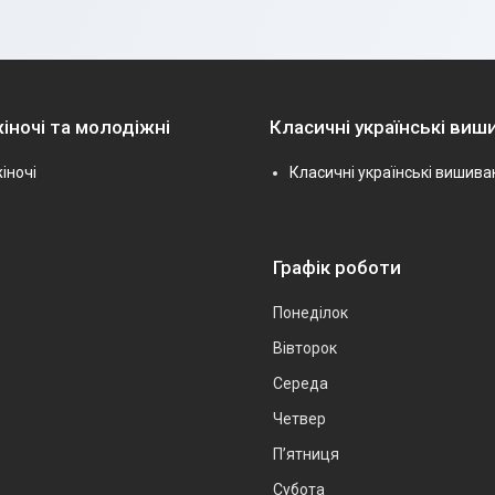
іночі та молодіжні
Класичні українські виш
іночі
Класичні українські вишива
Графік роботи
Понеділок
Вівторок
Середа
Четвер
Пʼятниця
Субота