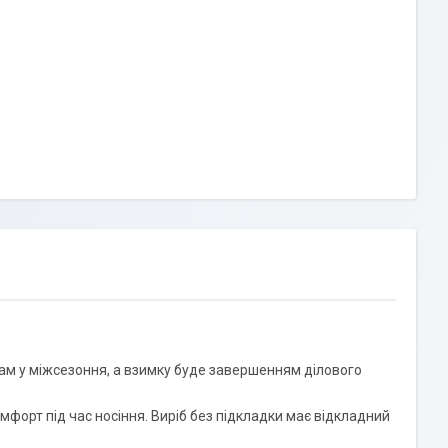
ам у міжсезоння, а взимку буде завершенням ділового
мфорт під час носіння. Виріб без підкладки має відкладний