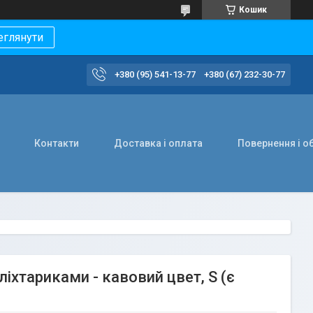
Кошик
еглянути
+380 (95) 541-13-77
+380 (67) 232-30-77
Контакти
Доставка і оплата
Повернення і о
іхтариками - кавовий цвет, S (є