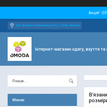
Акція! -2
вул. Богдана Хмельницького, 2, Київ, Україна
Інтернет-магазин одягу, взуття та
В'язан
розмір