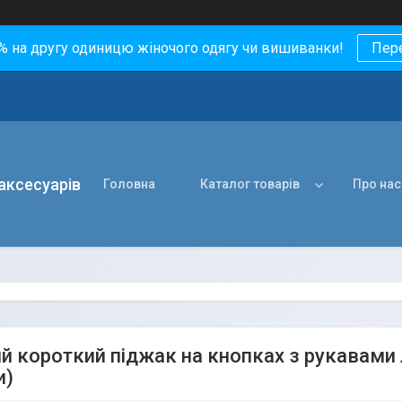
0% на другу одиницю жіночого одягу чи вишиванки!
Пер
 аксесуарів
Головна
Каталог товарів
Про нас
ий короткий піджак на кнопках з рукавами л
и)