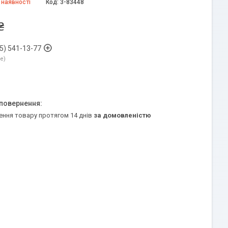
 наявності
Код:
3-83448
₴
5) 541-13-77
ne
ення товару протягом 14 днів
за домовленістю