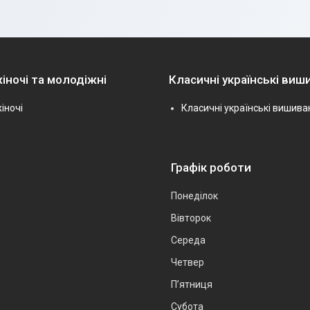
іночі та молодіжні
Класичні українські виш
іночі
Класичні українські вишива
Графік роботи
Понеділок
Вівторок
Середа
Четвер
Пʼятниця
Субота