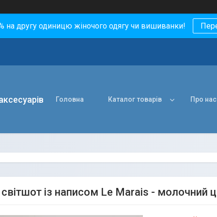
0% на другу одиницю жіночого одягу чи вишиванки!
Пер
 аксесуарів
Головна
Каталог товарів
Про нас
світшот із написом Le Marais - молочний цв