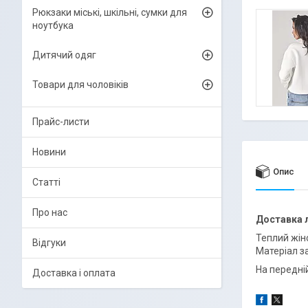
Рюкзаки міські, шкільні, сумки для
ноутбука
Дитячий одяг
Товари для чоловіків
Прайс-листи
Новини
Опис
Статті
Про нас
Доставка
Теплий жін
Відгуки
Матеріал за
На передній
Доставка і оплата