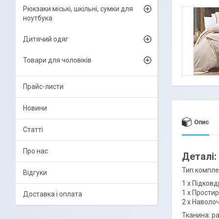
Рюкзаки міські, шкільні, сумки для
ноутбука
Дитячий одяг
Товари для чоловіків
Прайс-листи
Новини
Опис
Статті
Про нас
Деталі:
Тип компле
Відгуки
1 х Підковд
1 х Простир
Доставка і оплата
2 х Наволоч
Тканина: р