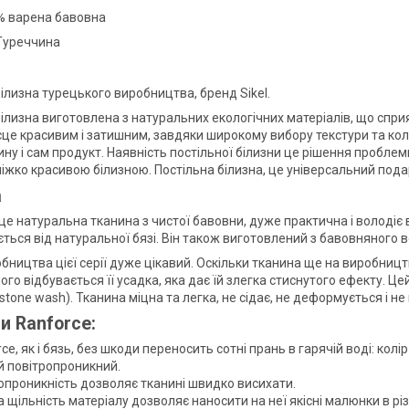
% варена бавовна
Туреччина
ілизна турецького виробництва, бренд Sikel.
білизна виготовлена з натуральних екологічних матеріалів, що спри
сце красивим і затишним, завдяки широкому вибору текстури та кол
ину і сам продукт. Наявність постільної білизни це рішення проблем
ліжко красивою білизною. Постільна білизна, це універсальний пода
а
це натуральна тканина з чистої бавовни, дуже практична і володі
ється від натуральної бязі. Він також виготовлений з бавовняного 
бництва цієї серії дуже цікавий. Оскільки тканина ще на виробництв
ого відбувається її усадка, яка дає їй злегка стиснутого ефекту. 
stone wash). Тканина міцна та легка, не сідає, не деформується і н
и Ranforce:
ce, як і бязь, без шкоди переносить сотні прань в гарячій воді: колі
й повітропроникний.
опроникність дозволяє тканині швидко висихати.
 щільність матеріалу дозволяє наносити на неї якісні малюнки в різн