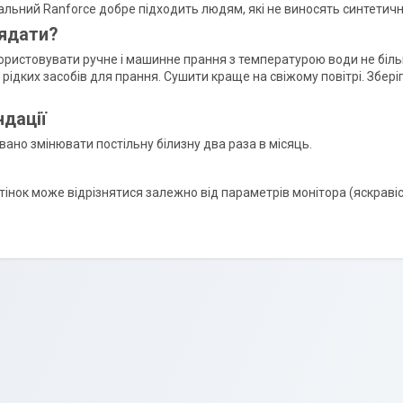
альний Ranforce добре підходить людям, які не виносять синтетичн
ядати?
ристовувати ручне і машинне прання з температурою води не більш
рідких засобів для прання. Сушити краще на свіжому повітрі. Збер
дації
ано змінювати постільну білизну два раза в місяць.
ідтінок може відрізнятися залежно від параметрів монітора (яскравіс