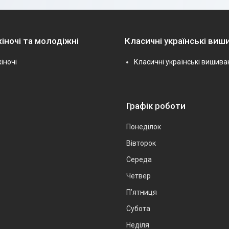
іночі та молодіжні
Класичні українські виш
іночі
Класичні українські вишива
Графік роботи
Понеділок
Вівторок
Середа
Четвер
Пʼятниця
Субота
Неділя