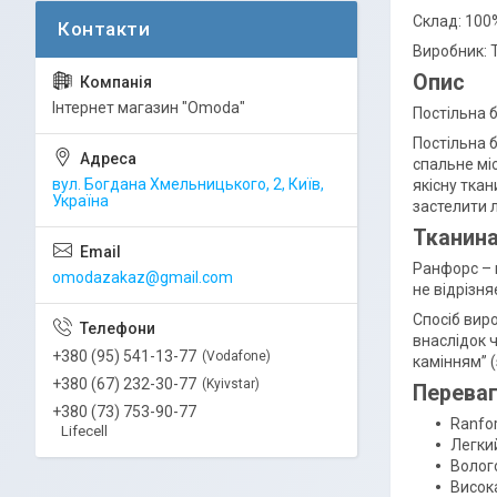
Склад: 100
Виробник: 
Опис
Інтернет магазин "Omoda"
Постільна б
Постільна 
спальне мі
вул. Богдана Хмельницького, 2, Київ,
якісну ткан
Україна
застелити 
Тканин
Ранфорс – 
omodazakaz@gmail.com
не відрізня
Спосіб виро
внаслідок ч
+380 (95) 541-13-77
Vodafone
камінням” (
+380 (67) 232-30-77
Kyivstar
Переваг
+380 (73) 753-90-77
Ranfor
Lifecell
Легки
Волог
Висока