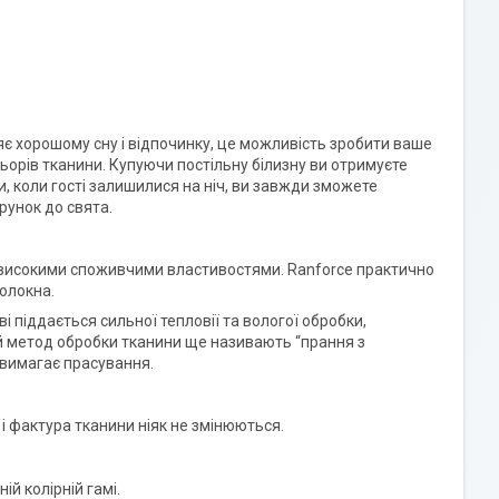
яє хорошому сну і відпочинку, це можливість зробити ваше
ьорів тканини. Купуючи постільну білизну ви отримуєте
и, коли гості залишилися на ніч, ви завжди зможете
рунок до свята.
є високими споживчими властивостями. Ranforce практично
волокна.
і піддається сильної тепловії та вологої обробки,
Цей метод обробки тканини ще називають “прання з
е вимагає прасування.
р і фактура тканини ніяк не змінюються.
ій колірній гамі.