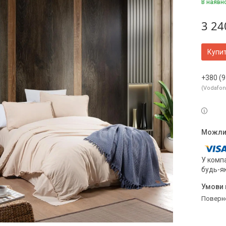
В наявн
3 24
Купи
+380 (9
Vodafo
У компа
будь-я
поверн