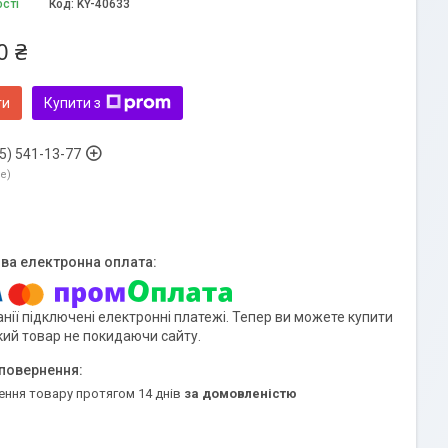
ості
Код:
KY-40633
0 ₴
ти
Купити з
5) 541-13-77
ne
нії підключені електронні платежі. Тепер ви можете купити
кий товар не покидаючи сайту.
ення товару протягом 14 днів
за домовленістю