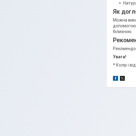
Натур
Як догл
Можна вико
допомогою 
білизною.
Рекомен
Рекомендов
Увага!
*
Колір і в