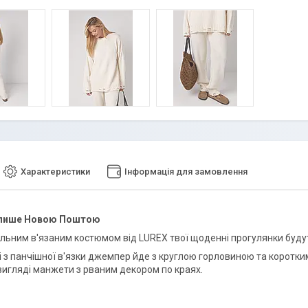
Характеристики
Інформація для замовлення
 лише Новою Поштою
ильним в'язаним костюмом від LUREX твої щоденні прогулянки буд
і з панчішної в'язки джемпер йде з круглою горловиною та коротким
 вигляді манжети з рваним декором по краях.