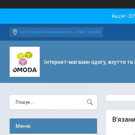
Акція! -2
вул. Богдана Хмельницького, 2, Київ, Україна
Інтернет-магазин одягу, взуття та
В'язан