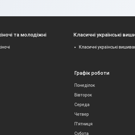
іночі та молодіжні
Класичні українські виш
іночі
Класичні українські вишива
Графік роботи
Понеділок
Вівторок
Середа
Четвер
Пʼятниця
Субота