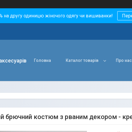
0% на другу одиницю жіночого одягу чи вишиванки!
Пер
 аксесуарів
Головна
Каталог товарів
Про нас
ий брючний костюм з рваним декором - кре