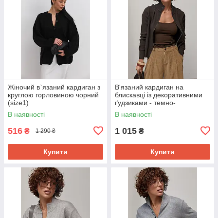
Жіночий в`язаний кардиган з
В'язаний кардиган на
круглою горловиною чорний
блискавці із декоративними
(size1)
ґудзиками - темно-
коричневий цвет, ONE SIZE
В наявності
В наявності
516
1 015
₴
₴
1 290 ₴
Купити
Купити