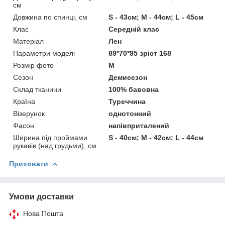
см
Довжина по спинці, см
S - 43см; M - 44см; L - 45см
Клас
Середній клас
Матеріал
Лен
Параметри моделі
89*70*95 зріст 168
Розмір фото
M
Сезон
Демисезон
Склад тканини
100% бавовна
Країна
Туреччина
Візерунок
однотонний
Фасон
напівприталений
Ширина під проймами
S - 40см; M - 42см; L - 44см
рукавів (над грудьми), см
Приховати
Умови доставки
Нова Пошта