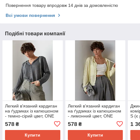
Повернення товару впродовж 14 днів за домовленістю
Всі умови повернення
Подібні товари компанії
Легкий в'язаний кардиган
Легкий в'язаний кардиган
Джин
на ґудзиках із капюшоном
на ґудзиках із капюшоном
комі
- темно-сірий цвет, ONE
- лимонний цвет, ONE
S (є
SIZE (є розміри)
SIZE (є розміри)
578
578
1 3
₴
₴
Купити
Купити