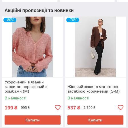
Акційні пропозиції та новинки
–80%
–70%
Укорочений в'язаний
кардиган персиковий з
Жіночий жакет з магнітною
ромбами (M)
застібкою коричневий (S-M)
В наявності
В наявності
199
537
₴
₴
995 ₴
1 790 ₴
Купити
Купити