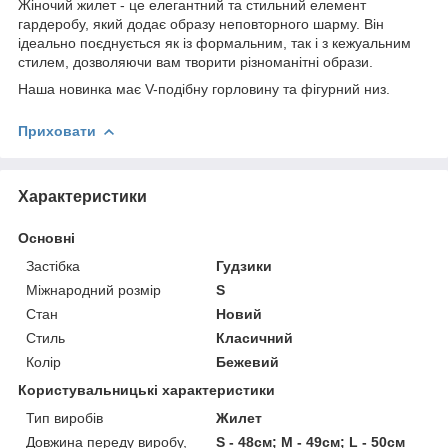
Жіночий жилет - це елегантний та стильний елемент
гардеробу, який додає образу неповторного шарму. Він
ідеально поєднується як із формальним, так і з кежуальним
стилем, дозволяючи вам творити різноманітні образи.
Наша новинка має V-подібну горловину та фігурний низ.
Приховати
Характеристики
Основні
Застібка
Гудзики
Міжнародний розмір
S
Стан
Новий
Стиль
Класичний
Колір
Бежевий
Користувальницькі характеристики
Тип виробів
Жилет
Довжина переду виробу,
S - 48см; M - 49см; L - 50см