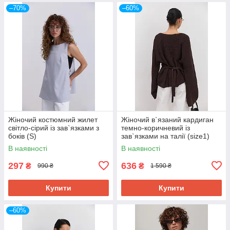
–70%
–60%
Жіночий костюмний жилет
Жіночий в`язаний кардиган
світло-сірий із зав`язками з
темно-коричневий із
боків (S)
зав`язками на талії (size1)
В наявності
В наявності
297
636
₴
₴
990 ₴
1 590 ₴
Купити
Купити
–60%