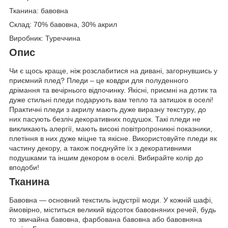
Тканина: бавовна
Склад: 70% бавовна, 30% акрил
Виробник: Туреччина
Опис
Чи є щось краще, ніж розслабитися на дивані, загорнувшись у
приємний плед? Пледи – це ковдри для полуденного
дрімання та вечірнього відпочинку. Якісні, приємні на дотик та
дуже стильні пледи подарують вам тепло та затишок в оселі!
Практичні пледи з акрилу мають дуже виразну текстуру, до
них пасують безліч декоративних подушок. Такі пледи не
викликають алергії, мають високі повітропроникні показники,
плетіння в них дуже міцне та якісне. Використовуйте пледи як
частину декору, а також поєднуйте їх з декоративними
подушками та іншим декором в оселі. Вибирайте колір до
вподоби!
Тканина
Бавовна — основний текстиль індустрії моди. У кожній шафі,
ймовірно, міститься великий відсоток бавовняних речей, будь
то звичайна бавовна, фарбована бавовна або бавовняна