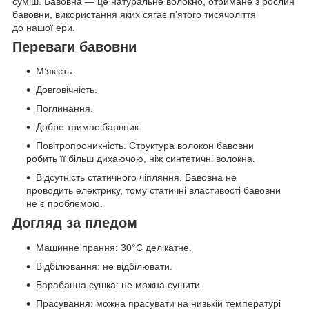
суміш. Бавовна — це натуральне волокно, отримане з рослин
бавовни, використання яких сягає п’ятого тисячоліття
до нашої ери.
Переваги бавовни
М’якість.
Довговічність.
Поглинання.
Добре тримає барвник.
Повітропроникність. Структура волокон бавовни
робить її більш дихаючою, ніж синтетичні волокна.
Відсутність статичного чіпляння. Бавовна не
проводить електрику, тому статичні властивості бавовни
не є проблемою.
Догляд за пледом
Машинне прання: 30°C делікатне.
Відбілювання: не відбілювати.
Барабанна сушка: не можна сушити.
Прасування: можна прасувати на низькій температурі