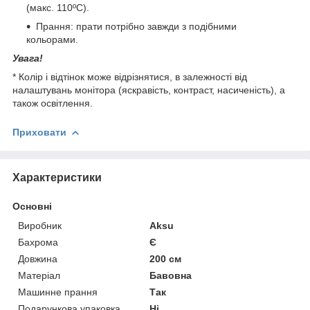
(макс. 110ºC).
Прання: прати потрібно завжди з подібними
кольорами.
Увага!
* Колір і відтінок може відрізнятися, в залежності від
налаштувань монітора (яскравість, контраст, насиченість), а
також освітлення.
Приховати
Характеристики
Основні
Виробник
Aksu
Бахрома
Є
Довжина
200 см
Матеріал
Бавовна
Машинне прання
Так
Подарункова упаковка
Ні