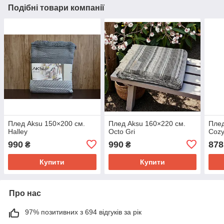
Подібні товари компанії
Плед Aksu 150×200 см.
Плед Aksu 160×220 см.
Плед
Halley
Octo Gri
Cozy
990
990
878
₴
₴
Купити
Купити
Про нас
97% позитивних з 694 відгуків за рік