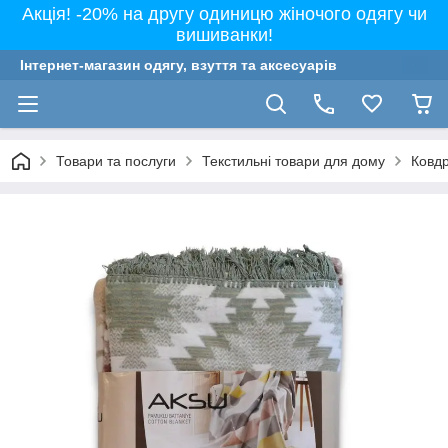
Акція! -20% на другу одиницю жіночого одягу чи
вишиванки!
Інтернет-магазин одягу, взуття та аксесуарів
Товари та послуги
Текстильні товари для дому
Ковдр