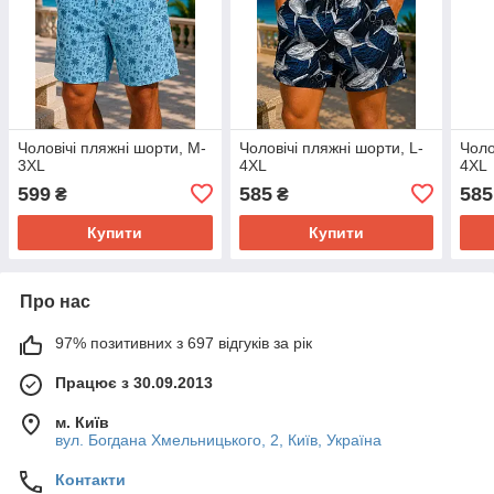
Чоловічі пляжні шорти, M-
Чоловічі пляжні шорти, L-
Чоло
3XL
4XL
4XL
599
585
585
₴
₴
Купити
Купити
Про нас
97% позитивних з 697 відгуків за рік
Працює з 30.09.2013
м. Київ
вул. Богдана Хмельницького, 2, Київ, Україна
Контакти