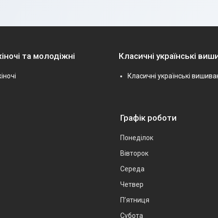
іночі та молодіжні
Класичні українські виш
іночі
Класичні українські вишива
Графік роботи
Понеділок
Вівторок
Середа
Четвер
Пʼятниця
Субота