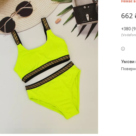
Немає в
662 
+380 (9
Vodafo
поверн