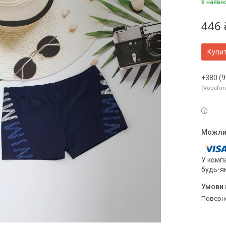
В наявн
446 
Купи
+380 (9
Vodafo
У компа
будь-я
поверн