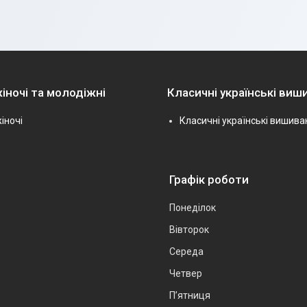
іночі та молодіжні
Класичні українські виш
іночі
Класичні українські вишива
Графік роботи
Понеділок
Вівторок
Середа
Четвер
Пʼятниця