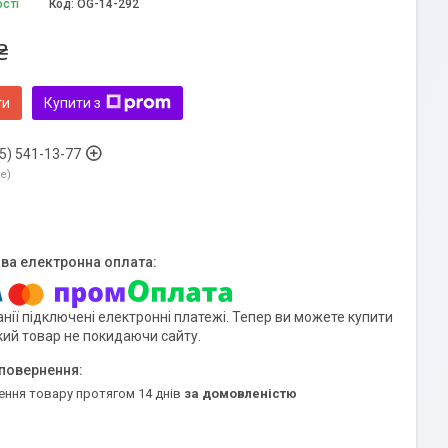
ості
Код:
OG-14-292
₴
ти
Купити з
5) 541-13-77
ne
нії підключені електронні платежі. Тепер ви можете купити
кий товар не покидаючи сайту.
ення товару протягом 14 днів
за домовленістю