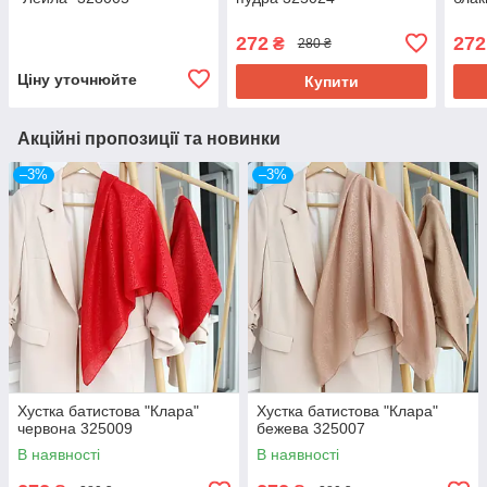
272
272
₴
280 ₴
Ціну уточнюйте
Купити
Акційні пропозиції та новинки
–3%
–3%
Хустка батистова "Клара"
Хустка батистова "Клара"
червона 325009
бежева 325007
В наявності
В наявності