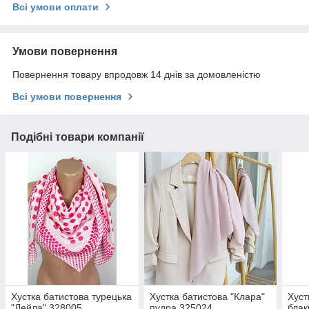
Всі умови оплати
Умови повернення
Повернення товару впродовж 14 днів за домовленістю
Всі умови повернення
Подібні товари компанії
Хустка батистова турецька
Хустка батистова "Клара"
Хуст
"Лейла" 328005
пудра 325024
блак