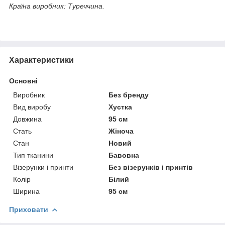
Країна виробник: Туреччина.
Характеристики
Основні
Виробник
Без бренду
Вид виробу
Хустка
Довжина
95 см
Стать
Жіноча
Стан
Новий
Тип тканини
Бавовна
Візерунки і принти
Без візерунків і принтів
Колір
Білий
Ширина
95 см
Приховати