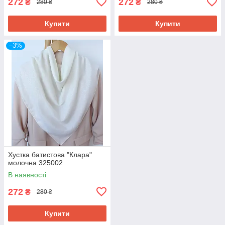
272
272
₴
₴
280 ₴
280 ₴
Купити
Купити
–3%
Хустка батистова "Клара"
молочна 325002
В наявності
272
₴
280 ₴
Купити