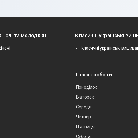
іночі та молодіжні
Класичні українські виш
іночі
Класичні українські вишива
Графік роботи
Понеділок
Вівторок
Середа
Четвер
Пʼятниця
Субота