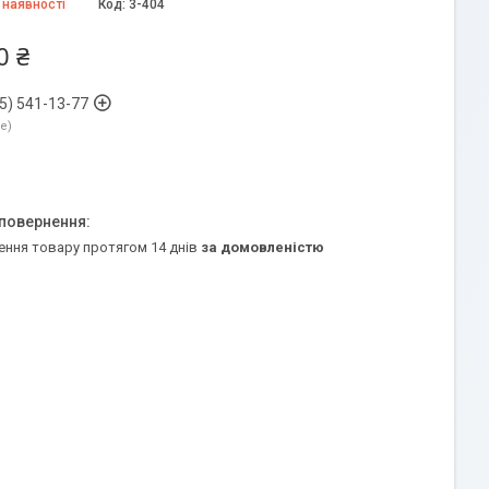
 наявності
Код:
3-404
0 ₴
5) 541-13-77
ne
ення товару протягом 14 днів
за домовленістю