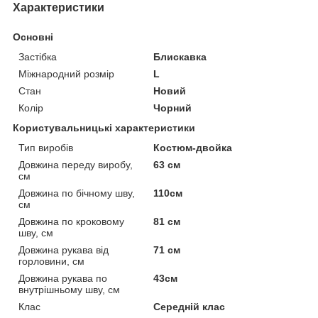
Характеристики
Основні
Застібка
Блискавка
Міжнародний розмір
L
Стан
Новий
Колір
Чорний
Користувальницькі характеристики
Тип виробів
Костюм-двойка
Довжина переду виробу,
63 см
см
Довжина по бічному шву,
110см
см
Довжина по кроковому
81 см
шву, см
Довжина рукава від
71 см
горловини, см
Довжина рукава по
43см
внутрішньому шву, см
Клас
Середній клас