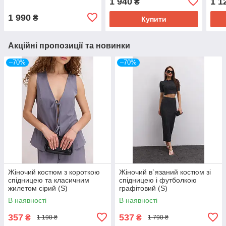
1 940
1 1
₴
1 990
₴
Купити
Акційні пропозиції та новинки
–70%
–70%
Жіночий костюм з короткою
Жіночий в`язаний костюм зі
спідницею та класичним
спідницею і футболкою
жилетом сірий (S)
графітовий (S)
В наявності
В наявності
357
537
₴
₴
1 190 ₴
1 790 ₴