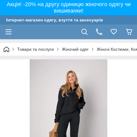
Акція! -20% на другу одиницю жіночого одягу чи
вишиванки!
Інтернет-магазин одягу, взуття та аксесуарів
Товари та послуги
Жіночий одяг
Жіночі Костюми, Ко