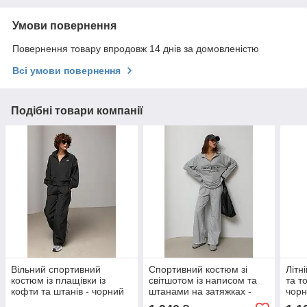
Умови повернення
Повернення товару впродовж 14 днів за домовленістю
Всі умови повернення
Подібні товари компанії
Вільний спортивний
Спортивний костюм зі
Літн
костюм із плащівки із
світшотом із написом та
та т
кофти та штанів - чорний
штанами на затяжках -
чорн
цвет, M (є розміри)
сірий цвет, M (є розміри)
розм