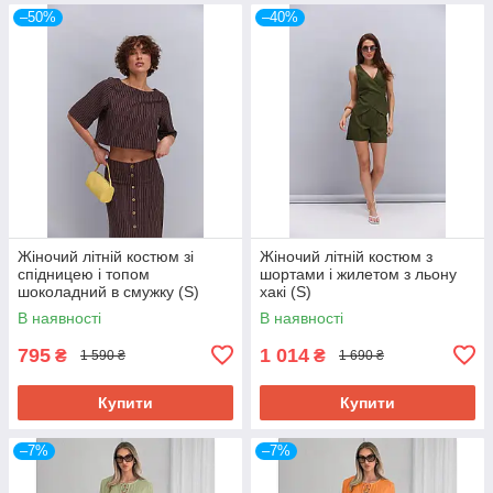
–50%
–40%
Жіночий літній костюм зі
Жіночий літній костюм з
спідницею і топом
шортами і жилетом з льону
шоколадний в смужку (S)
хакі (S)
В наявності
В наявності
795
1 014
₴
₴
1 590 ₴
1 690 ₴
Купити
Купити
–7%
–7%