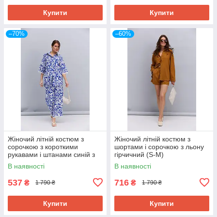
Купити
Купити
–70%
–60%
Жіночий літній костюм з
Жіночий літній костюм з
сорочкою з короткими
шортами і сорочкою з льону
рукавами і штанами синій з
гірчичний (S-M)
абстракцією (S-M)
В наявності
В наявності
537
716
₴
₴
1 790 ₴
1 790 ₴
Купити
Купити