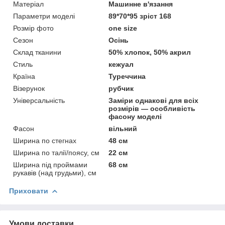
Матеріал
Машинне в'язання
Параметри моделі
89*70*95 зріст 168
Розмір фото
one size
Сезон
Осінь
Склад тканини
50% хлопок, 50% акрил
Стиль
кежуал
Країна
Туреччина
Візерунок
рубчик
Універсальність
Заміри однакові для всіх
розмірів — особливість
фасону моделі
Фасон
вільний
Ширина по стегнах
48 см
Ширина по талії/поясу, см
22 см
Ширина під проймами
68 см
рукавів (над грудьми), см
Приховати
Умови доставки