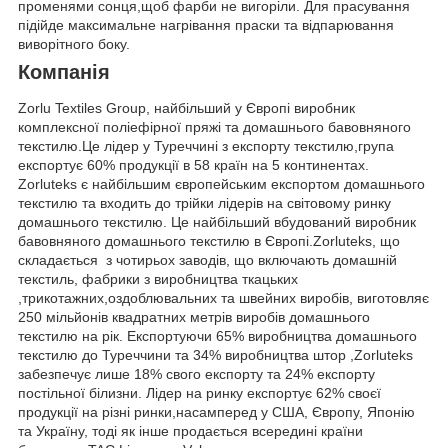
променями сонця,щоб фарби не вигоріли. Для прасування
підійде максимальне нагрівання праски та відпарювання
виворітного боку.
Компанія
Zorlu Textiles Group, найбільший у Європі виробник
комплексної поліефірної пряжі та домашнього бавовняного
текстилю.Це лідер у Туреччині з експорту текстилю,група
експортує 60% продукції в 58 країн на 5 континентах.
Zorluteks є найбільшим європейським експортом домашнього
текстилю та входить до трійки лідерів на світовому ринку
домашнього текстилю. Це найбільший вбудований виробник
бавовняного домашнього текстилю в Європі.Zorluteks, що
складається з чотирьох заводів, що включають домашній
текстиль, фабрики з виробництва ткацьких
,трикотажних,оздоблювальних та швейних виробів, виготовляє
250 мільйонів квадратних метрів виробів домашнього
текстилю на рік. Експортуючи 65% виробництва домашнього
текстилю до Туреччини та 34% виробництва штор ,Zorluteks
забезпечує лише 18% свого експорту та 24% експорту
постільної білизни. Лідер на ринку експортує 62% своєї
продукції на різні ринки,насамперед у США, Європу, Японію
та Україну, тоді як інше продається всередині країни