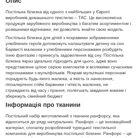
Опис
Постільна білизна від одного з найбільших у Європі
виробників домашнього текстилю – TAC. Це високоякісна
продукція зарубіжного виробництва з багатим асортиментом і
розкішними відтінками, які дозволять знайти свою модель.
Постільна білизна для дітей з яскравими зображеннями
улюблених героїв допоможуть налаштувати дитину на сон.
Барвисті малюнки з улюбленими персонажами розбудять
їхню фантазію і принесуть задоволення від сну. Постільна
білизна якраз ідеально підходить для цього, адже воно
представлене цілою серією комплектів зі всілякими сучасними
персонажами з мультфільмів. Яскраві мультяшні персонажі
порадують будь-якого малюка, а якість їх нанесення,
гіпоалергенні стійкі барвники і чіткість малюнка, не
страждають від часу і прання, полегшать завдання мамам і
збережуть сімейний бюджет.
Інформація про тканини
Постільний набір виготовлений з тканини ранфорсу, яка
відноситься до ряду натуральних. Ранфорс – це інноваційний
матеріал, спочатку розроблений турецької текстильної
компанією для виробництва постільної білизни. Ранфорс – це