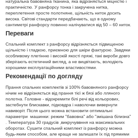
натуральна бавовняна тканина, яка відрізняється міцністю і
практичністю. У ранфорсу тонка і закручена нитка,
переплетення просте полотняне, щільність ниток досить
висока. Світові стандарти передбачають, що в одному
сантиметрі ранфорсу повинно налічуватися від 50 – 60 ниток.
Переваги
Спальний комплект з ранфорсу відрізняється підвищеною
щільністю і гладкою, приємною для шкіри фактурою. Завдяки
особливому плетінню і високій якості пряжі, такі вироби довго
зберігають естетичний вигляд, а не вицвітають, володіють
хорошими експлуатаційними властивостями.
Рекомендації по догляду
Прання спальних комплектів зі 100% бавовняного ранфорсу
нічим не відрізняється від прання тієї ж бязі або лляного
полотна. Головне - відокремити білі речі від кольорових,
застебнути блискавки, підковдра і наволочки вивернути
навиворіт. Після цього можна встановити оптимальні
параметри машинки: режим "бавовна" або "змішана білизна"
. Температура 30 градусів ,викручуввння на максимальних
оборотах. Сушити спальний комплект із ранфорсу можна
будь-яким способом, але краще не залишати їх під прямими