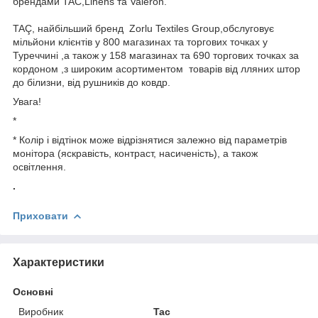
брендами TAC,Linens та Valeron.
TAÇ, найбільший бренд Zorlu Textiles Group,обслуговує
мільйони клієнтів у 800 магазинах та торгових точках у
Туреччині ,а також у 158 магазинах та 690 торгових точках за
кордоном ,з широким асортиментом товарів від лляних штор
до білизни, від рушників до ковдр.
Увага!
*
* Колір і відтінок може відрізнятися залежно від параметрів
монітора (яскравість, контраст, насиченість), а також
освітлення.
.
Приховати
Характеристики
Основні
Виробник
Tac