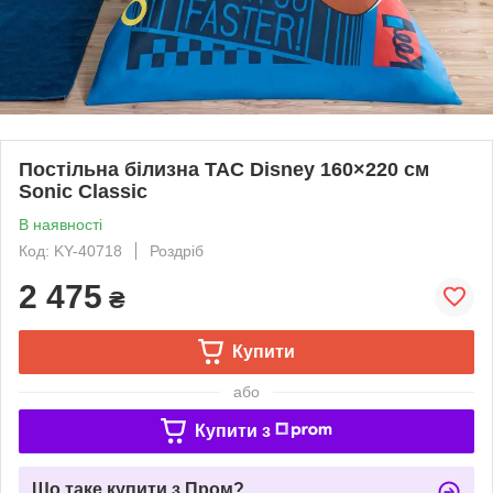
Постільна білизна TAC Disney 160×220 см
Sonic Classic
В наявності
Код: KY-40718
Роздріб
2 475
₴
Купити
або
Купити з
Що таке купити з Пром?