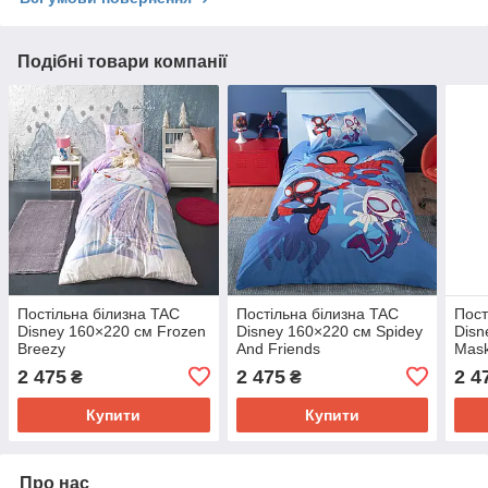
Подібні товари компанії
Постільна білизна TAC
Постільна білизна TAC
Пост
Disney 160×220 см Frozen
Disney 160×220 см Spidey
Disn
Breezy
And Friends
Mas
2 475
2 475
2 4
₴
₴
Купити
Купити
Про нас