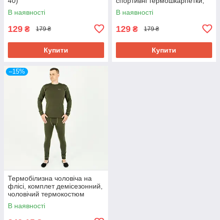
40)
спортивні термошкарпетки,
36-40(23-25),39-41,41-47(27-
В наявності
В наявності
31)р-р
129
129
₴
₴
179 ₴
179 ₴
Купити
Купити
–15%
Термобілизна чоловіча на
флісі, комплет демісезонний,
чоловічий термокостюм
зимовий, Україна, S, M, L, XL,
В наявності
2XL р-р