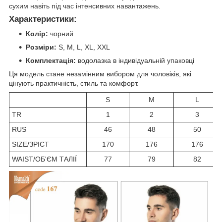
сухим навіть під час інтенсивних навантажень.
Характеристики:
Колір:
чорний
Розміри:
S, M, L, XL, XXL
Комплектація:
водолазка в індивідуальній упаковці
Ця модель стане незамінним вибором для чоловіків, які
цінують практичність, стиль та комфорт.
S
M
L
TR
1
2
3
RUS
46
48
50
SIZE/ЗРІСТ
170
176
176
WAIST/ОБ'ЄМ ТАЛІЇ
77
79
82