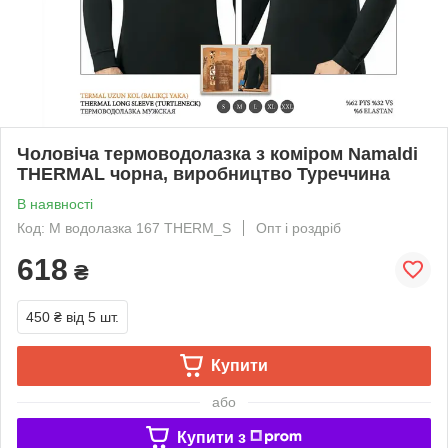
Чоловіча термоводолазка з коміром Namaldi
THERMAL чорна, виробництво Туреччина
В наявності
Код: М водолазка 167 THERM_S
Опт і роздріб
618
₴
450 ₴
від 5 шт.
Купити
або
Купити з