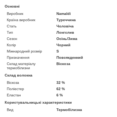
Основні
Виробник
Namaldi
Країна виробник
Туреччина
Стать
Чоловіча
Тип
Лонгслив
Сезон
Осінь/Зима
Колір
Чорний
Міжнародний розмір
S
Призначення
Повсякденний
Склад матеріалу
Віскоза
термобілизни
Склад волокна
Віскоза
32 %
Поліестер
62 %
Еластан
6 %
Користувальницькі характеристики
Вид
Термобілизна