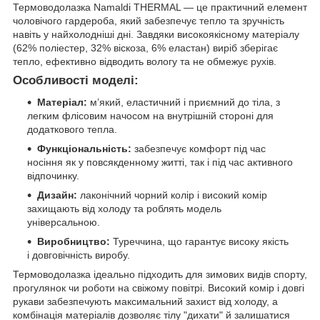
Термоводолазка Namaldi THERMAL — це практичний елемент
чоловічого гардероба, який забезпечує тепло та зручність
навіть у найхолодніші дні. Завдяки високоякісному матеріалу
(62% поліестер, 32% віскоза, 6% еластан) виріб зберігає
тепло, ефективно відводить вологу та не обмежує рухів.
Особливості моделі:
Матеріал:
м’який, еластичний і приємний до тіла, з
легким флісовим начосом на внутрішній стороні для
додаткового тепла.
Функціональність:
забезпечує комфорт під час
носіння як у повсякденному житті, так і під час активного
відпочинку.
Дизайн:
лаконічний чорний колір і високий комір
захищають від холоду та роблять модель
універсальною.
Виробництво:
Туреччина, що гарантує високу якість
і довговічність виробу.
Термоводолазка ідеально підходить для зимових видів спорту,
прогулянок чи роботи на свіжому повітрі. Високий комір і довгі
рукави забезпечують максимальний захист від холоду, а
комбінація матеріалів дозволяє тілу "дихати" й залишатися