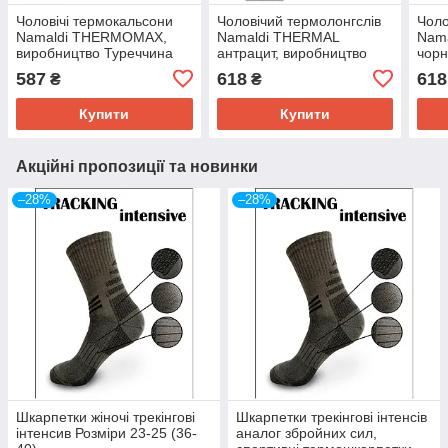
Чоловічі термокальсони
Чоловічий термолонгслів
Чоло
Namaldi THERMOMAX,
Namaldi THERMAL
Nam
виробництво Туреччина
антрацит, виробництво
чорн
Туреччина
Туре
587
618
618
₴
₴
Купити
Купити
Акційні пропозиції та новинки
–28%
–28%
Шкарпетки жіночі трекінгові
Шкарпетки трекінгові інтенсів
інтенсив Розміри 23-25 (36-
аналог збройних сил,