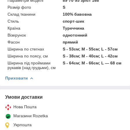
Параметри моделі
89*70*95 зріст 168
Розмір фото
S
Склад тканини
100% бавовна
Стиль
спорт-шик
Країна
Туреччина
Візерунок
однотонний
Фасон
прямий
Ширина по стегнах
S - 53см; M - 55см; L - 57см
Ширина по поясу, см
S - 38см; M - 40см; L - 42см
Ширина під проймами
S - 64см; M - 66см; L — 68 см
рукавів (над грудьми), см
Приховати
Умови доставки
Нова Пошта
Магазини Rozetka
Укрпошта