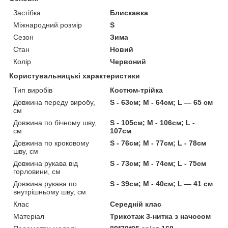
Застібка
Блискавка
Міжнародний розмір
S
Сезон
Зима
Стан
Новий
Колір
Червоний
Користувальницькі характеристики
Тип виробів
Костюм-трійка
Довжина переду виробу,
S - 63см; M - 64см; L — 65 см
см
Довжина по бічному шву,
S - 105см; M - 106см; L -
см
107см
Довжина по кроковому
S - 76см; M - 77см; L - 78см
шву, см
Довжина рукава від
S - 73см; M - 74см; L - 75см
горловини, см
Довжина рукава по
S - 39см; M - 40см; L — 41 см
внутрішньому шву, см
Клас
Середній клас
Матеріал
Трикотаж 3-нитка з начосом