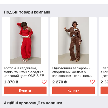
Подібні товари компанії
Костюм із кардигана,
Однотонний велюровий
Елег
майки та штанів-аладінів -
спортивний костюм з
з ке
червоний цвет, ONE SIZE
капюшоном - коричневий
цвет
(є розміри)
цвет, S (є розміри)
1 870
2 270
2 3
₴
₴
Купити
Купити
Акційні пропозиції та новинки