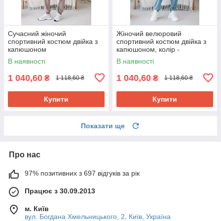
Сучасний жіночий
Жіночий велюровий
спортивний костюм двійка з
спортивний костюм двійка з
капюшоном
капюшоном, колір -
кольору капучино
ментоловий 54
В наявності
В наявності
1 040,60
1 040,60
₴
₴
1 118,60 ₴
1 118,60 ₴
Купити
Купити
Показати ще
Про нас
97% позитивних з 697 відгуків за рік
Працює з 30.09.2013
м. Київ
вул. Богдана Хмельницького, 2, Київ, Україна