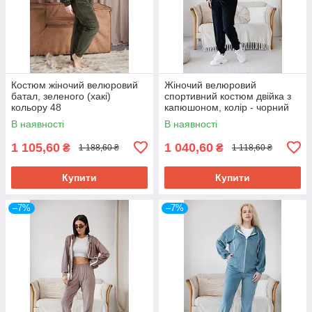
Костюм жіночий велюровий
Жіночий велюровий
батал, зеленого (хакі)
спортивний костюм двійка з
кольору 48
капюшоном, колір - чорний
48
В наявності
В наявності
1 105,60
1 040,60
₴
₴
1 188,60 ₴
1 118,60 ₴
Купити
Купити
–7%
–7%