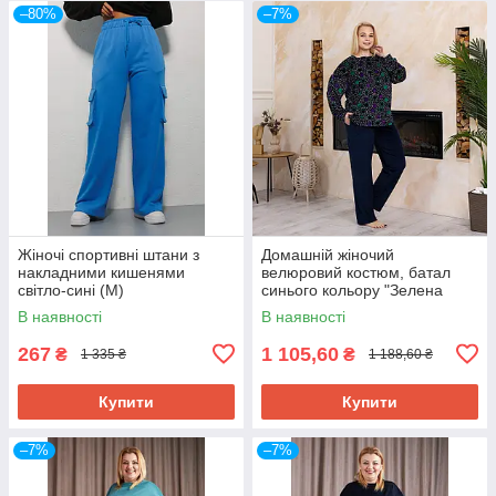
–80%
–7%
Жіночі спортивні штани з
Домашній жіночий
накладними кишенями
велюровий костюм, батал
світло-сині (M)
синього кольору "Зелена
пава"
В наявності
В наявності
267
1 105,60
₴
₴
1 335 ₴
1 188,60 ₴
Купити
Купити
–7%
–7%