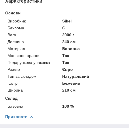
Характеристики
Основні
Виробник
Sikel
Бахрома
Є
Вага
2000 г
Довжина
240 см
Матеріал
Бавовна
Машинне прання
Так
Подарункова упаковка
Так
Розмір
Євро
Тип за складом
Натуральний
Колір
Бежевий
Ширина
210 см
Склад
Бавовна
100 %
Приховати