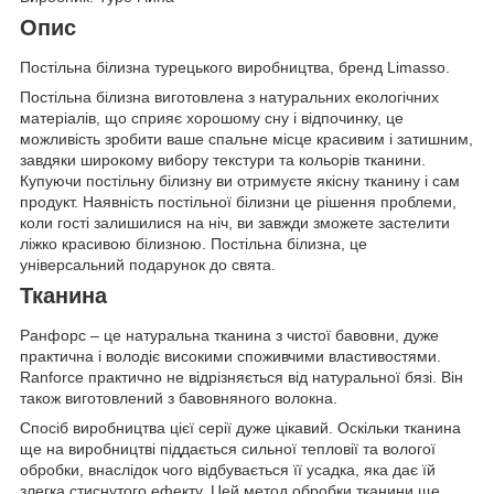
Опис
Постільна білизна турецького виробництва, бренд Limasso.
Постільна білизна виготовлена з натуральних екологічних
матеріалів, що сприяє хорошому сну і відпочинку, це
можливість зробити ваше спальне місце красивим і затишним,
завдяки широкому вибору текстури та кольорів тканини.
Купуючи постільну білизну ви отримуєте якісну тканину і сам
продукт. Наявність постільної білизни це рішення проблеми,
коли гості залишилися на ніч, ви завжди зможете застелити
ліжко красивою білизною. Постільна білизна, це
універсальний подарунок до свята.
Тканина
Ранфорс – це натуральна тканина з чистої бавовни, дуже
практична і володіє високими споживчими властивостями.
Ranforce практично не відрізняється від натуральної бязі. Він
також виготовлений з бавовняного волокна.
Спосіб виробництва цієї серії дуже цікавий. Оскільки тканина
ще на виробництві піддається сильної тепловії та вологої
обробки, внаслідок чого відбувається її усадка, яка дає їй
злегка стиснутого ефекту. Цей метод обробки тканини ще