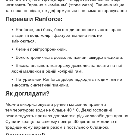
називають “прання з камінням” (stone wash). Тканина міцна
та легка, не сідає, не деформується і не вимагає прасування.
Переваги Ranforce:
Ranforce, як і бязь, без шкоди переносить сотні прань
в гарячій воді: колір і фактура тканини ніяк не
змінюються.
Легкий повітропроникний.
Вологопроникність дозволяє тканині швидко висихати.
Висока щільність матеріалу дозволяє наносити на неї
якісні малюнки в різній колірній гамі.
Натуральний Ranforce добре підходить людям, які не
виносять синтетичні тканини.
Як доглядати?
Можна використовувати ручне і машинне прання з
температурою води не більше 40 ° C. Деякі господині
рекомендують прати за допомогою рідких засобів для прання.
Сушити краще на свіжому повітрі. Зберігання можливо в
традиційному варіанті разом з постільною білизною.