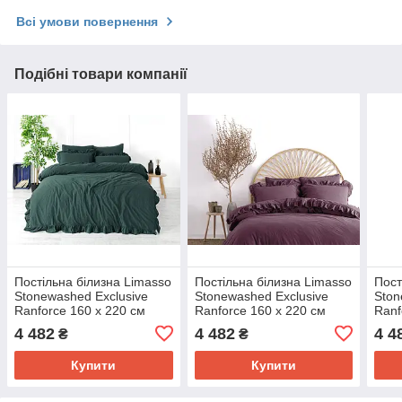
Всі умови повернення
Подібні товари компанії
Постільна білизна Limasso
Постільна білизна Limasso
Пост
Stonewashed Exclusive
Stonewashed Exclusive
Ston
Ranforce 160 х 220 см
Ranforce 160 х 220 см
Ranf
семейный Dark Green
семейный Raspberry
семе
4 482
4 482
4 4
₴
₴
Купити
Купити