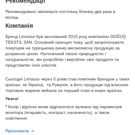
Рекомендації
Рекомендовано змінювати постільну білизну два раза в
місяць.
Компанія
Бренд Limasso був заснований 2015 році компанією DOĞUŞ
TEKSTIL SAN. Основний принцип тому, щоб запропонувати
покупцям на турецькому ринку високоякісну продукцію за
розумною ціною. Натхненний своєю природністю і
натуральністю, він розробляє і виробляє свої продукти та
представляє їхніх клієнтів.
Сьогодні Limasso через 5 років став помітним брендом у таких
країнах, як Україна, та Румунія, а його продукція під власною
торговою маркою вийшла на перший план в інших країнах.
Увага!
*
Колір і відтінок може відрізнятися залежно від параметрів
монітора (яскравість, контраст, насиченість), а також
освітлення.
Приховати