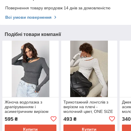
Повернення товару впродовж 14 днів за домовленістю
Всі умови повернення
Подібні товари компанії
Жіноча водолазка з
Трикотажний лонгслів з
Джем
драпіруванням і
вирізом на плечі -
асим
асиметричним вирізом
молочний цвет, ONE SIZE
моло
спереду - сірий цвет, ONE
(є розміри)
(є р
595
493
340
₴
₴
SIZE (є розміри)
Купити
Купити