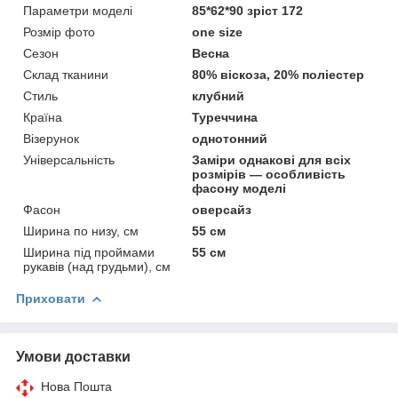
Параметри моделі
85*62*90 зріст 172
Розмір фото
one size
Сезон
Весна
Склад тканини
80% віскоза, 20% поліестер
Стиль
клубний
Країна
Туреччина
Візерунок
однотонний
Універсальність
Заміри однакові для всіх
розмірів — особливість
фасону моделі
Фасон
оверсайз
Ширина по низу, см
55 см
Ширина під проймами
55 см
рукавів (над грудьми), см
Приховати
Умови доставки
Нова Пошта