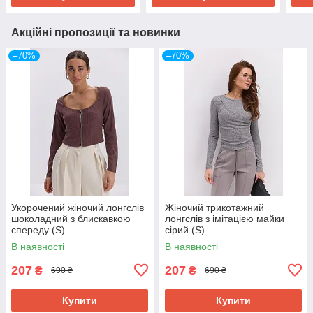
Акційні пропозиції та новинки
–70%
–70%
Укорочений жіночий лонгслів
Жіночий трикотажний
шоколадний з блискавкою
лонгслів з імітацією майки
спереду (S)
сірий (S)
В наявності
В наявності
207
207
₴
₴
690 ₴
690 ₴
Купити
Купити