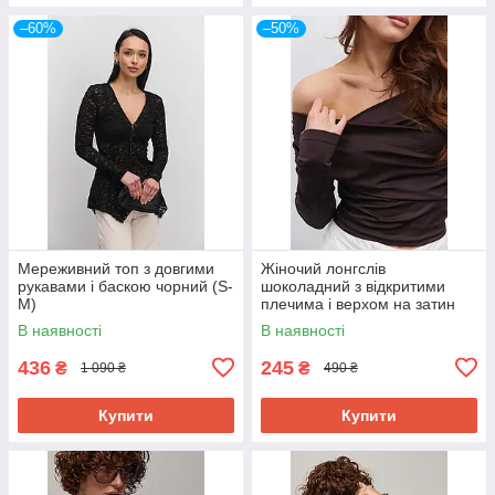
–60%
–50%
Мереживний топ з довгими
Жіночий лонгслів
рукавами і баскою чорний (S-
шоколадний з відкритими
M)
плечима і верхом на затин
(S)
В наявності
В наявності
436
245
₴
₴
1 090 ₴
490 ₴
Купити
Купити