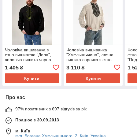
Чоловіча вишиванка з
Чоловіча вишиванка
Чоло
етно вишивкою "Доля",
"Хмельниччина", лляна
етн
чоловіча вишита чорна
вишита сорочка з етно
"Под
сорочка з довгим рукавом
вишивкою
виши
1 405
3 110
1 5
₴
₴
довг
Купити
Купити
Про нас
97% позитивних з 697 відгуків за рік
Працює з 30.09.2013
м. Київ
вул. Богдана Хмельницького, 2, Київ, Україна