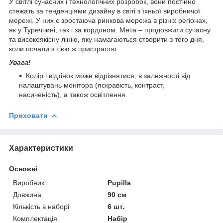
У світлі сучасних і технологічних розробок, вони постійно
стежать за тенденціями дизайну в світі з їхньої виробничої
мережі. У них є зростаюча ринкова мережа в різніх регіонах,
як у Туреччині, так і за кордоном. Мета – продовжити сучасну
та високоякісну лінію, яку намагаються створити з того дня,
коли почали з тією ж пристрастю.
Увага!
Колір і відтінок може відрізнятися, в залежності від
налаштувань монітора (яскравість, контраст,
насиченість), а також освітлення.
Приховати
Характеристики
Основні
Виробник
Pupilla
Довжина
90 см
Кількість в наборі
6 шт.
Комплектація
Набір