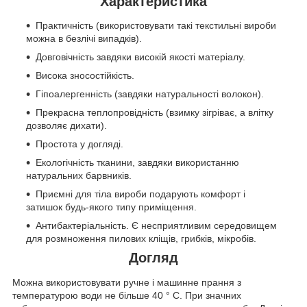
Характеристика
Практичність (використовувати такі текстильні вироби
можна в безлічі випадків).
Довговічність завдяки високій якості матеріалу.
Висока зносостійкість.
Гіпоалергенність (завдяки натуральності волокон).
Прекрасна теплопровідність (взимку зігріває, а влітку
дозволяє дихати).
Простота у догляді.
Екологічність тканини, завдяки використанню
натуральних барвників.
Приємні для тіла вироби подарують комфорт і
затишок будь-якого типу приміщення.
Антибактеріальність. Є несприятливим середовищем
для розмноження пилових кліщів, грибків, мікробів.
Догляд
Можна використовувати ручне і машинне прання з
температурою води не більше 40 ° C. При значних