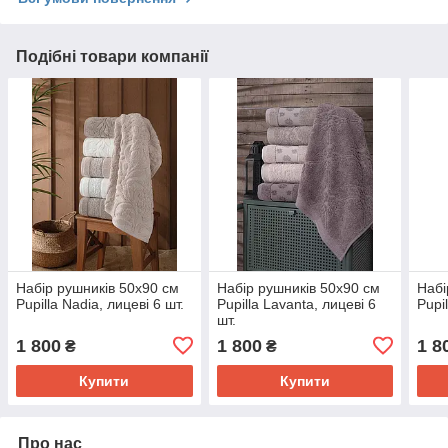
Подібні товари компанії
Набір рушників 50х90 см
Набір рушників 50х90 см
Набі
Pupilla Nadia, лицеві 6 шт.
Pupilla Lavanta, лицеві 6
Pupi
шт.
1 800
1 800
1 8
₴
₴
Купити
Купити
Про нас