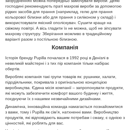
забрудненнях можна попередньо замочувати вироби. Деякі
господині рекомендують праті махрові вироби за допомогою
рідких засобів для прання (наприклад, гелю для прання
кольорової білизни або для прання з силіконом у складі) і
використовувати якісний ополіскувач. Сушити краще на
свіжому повітрі. А вісь гладити їх не можна, щоб не зіпсувати
махрову структуру. Зберігання можливо в традиційному
варіанті разом з постільною білизною.
Компанія
Історія бренду Pupilla почалася в 1992 році в Денізлі в
невеликій майстерні і з тих пір компанія тільки набірає
обертів.
Виробляє компанія такі групи товарів як: рушники, халати,
підодіяльники, покривала з оригінальною концепцією
виробництва. Єдина місія компанії – запропонувати продукти,
які можуть забезпечити комфорт вашого будинку і життя,
поєднуючи їх з нашими незвичайними дизайнами.
Динамічна, інноваційна команда намагається познайомитися
з вами, тому і Pupilla як сім'я, натхненні вами. Виробництво
продуктів, які відповідають вашим потребам і смаку, є однією з
цінностей, які роблять для вас.