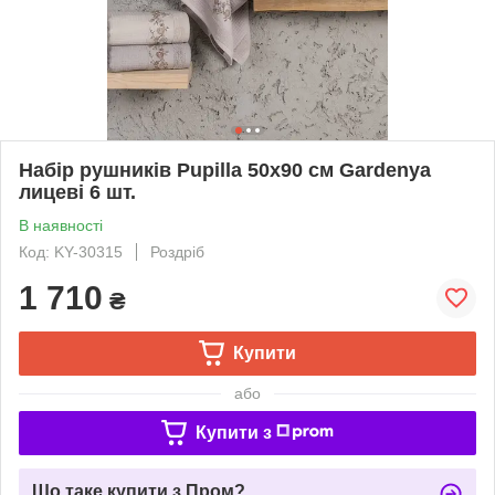
Набір рушників Pupilla 50х90 см Gardenya
лицеві 6 шт.
В наявності
Код: KY-30315
Роздріб
1 710
₴
Купити
або
Купити з
Що таке купити з Пром?