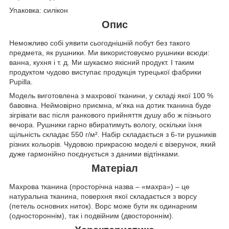
Упаковка: силікон
Опис
Неможливо собі уявити сьогоднішній побут без такого
предмета, як рушники. Ми використовуємо рушники всюди:
ванна, кухня і т. д. Ми шукаємо якісний продукт. І таким
продуктом чудово виступає продукція турецької фабрики
Pupilla.
Модель виготовлена з махрової тканини, у складі якої 100 %
бавовна. Неймовірно приємна, м'яка на дотик тканина буде
зігрівати вас після ранкового прийняття душу або ж пізнього
вечора. Рушники гарно вбиратимуть вологу, оскільки їхня
щільність складає 550 г/м². Набір складається з 6-ти рушників
різних кольорів. Чудовою прикрасою моделі є візерунок, який
дуже гармонійно поєднується з даними відтінками.
Матеріал
Махрова тканина (просторічна назва – «махра») – це
натуральна тканина, поверхня якої складається з ворсу
(петель основних ниток). Ворс може бути як одинарним
(одностороннім), так і подвійним (двостороннім).