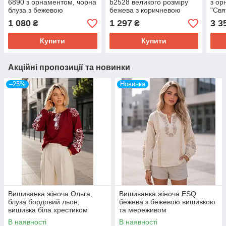
6890 з орнаментом, чорна
b2528 великого розміру
з ор
блуза з бежевою
бежева з коричневою
"Свя
вишивкою на рукавах
вишивкою
блуз
1 080
1 297
3 3
₴
₴
Купити
Купити
Акційні пропозиції та новинки
–25%
Новинка
Вишиванка жіноча Ольга,
Вишиванка жіноча ESQ
блуза бордовий льон,
бежева з бежевою вишивкою
вишивка біла хрестиком
та мереживом
Розмір S, M, L, XL, 2XL, 3XL,
В наявності
В наявності