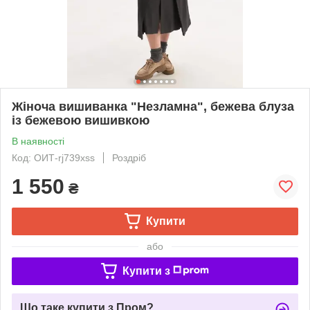
Жіноча вишиванка "Незламна", бежева блуза
із бежевою вишивкою
В наявності
Код: ОИТ-rj739xss
Роздріб
1 550
₴
Купити
або
Купити з
Що таке купити з Пром?