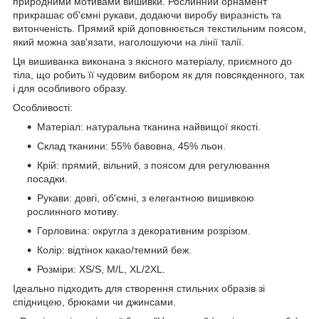
природними мотивами вишивки. Рослинний орнамент
прикрашає об'ємні рукави, додаючи виробу виразність та
витонченість. Прямий крій доповнюється текстильним поясом,
який можна зав'язати, наголошуючи на лінії талії.
Ця вишиванка виконана з якісного матеріалу, приємного до
тіла, що робить її чудовим вибором як для повсякденного, так
і для особливого образу.
Особливості:
Матеріал: натуральна тканина найвищої якості.
Склад тканини: 55% бавовна, 45% льон.
Крій: прямий, вільний, з поясом для регулювання
посадки.
Рукави: довгі, об'ємні, з елегантною вишивкою
рослинного мотиву.
Горловина: округла з декоративним розрізом.
Колір: відтінок какао/темний беж.
Розміри: XS/S, M/L, XL/2XL.
Ідеально підходить для створення стильних образів зі
спідницею, брюками чи джинсами.