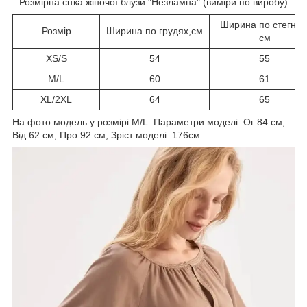
Розмірна сітка жіночої блузи "Незламна" (виміри по виробу)
Ширина по стегнах
Розмір
Ширина по грудях,см
см
XS/S
54
55
M/L
60
61
XL/2XL
64
65
На фото модель у розмірі M/L. Параметри моделі: Ог 84 см,
Від 62 см, Про 92 см, Зріст моделі: 176см.