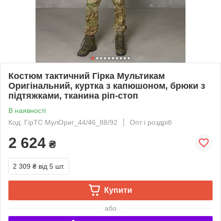
Костюм тактичний Гірка Мультикам
Оригінальний, куртка з капюшоном, брюки з
підтяжками, тканина ріп-стоп
В наявності
Код: ГірТС МулОриг_44/46_88/92
Опт і роздріб
2 624
₴
2 309 ₴
від 5 шт.
Купити
або