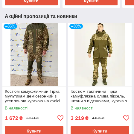
Купити
Купити
Акційні пропозиції та новинки
–35%
–30%
Костюм камуфляжний Гірка
Костюм тактичний Гірка
мультикам демісезонний з
камуфляжна олива піксель,
утепленою курткою на флісі
штани з підтяжками, куртка з
46-56р-р
капюшоном, вітрозахисний
В наявності
В наявності
1 672
3 219
₴
₴
2 571 ₴
4 619 ₴
Купити
Купити