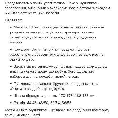
Представляємо вашій увазі костюм Гірка у мультикам-
забарвленні, виконаний з високоякісного ріпстопа зі складом
65% поліестеру та 35% бавовни.
Переваги:
Матеріал: Ріпстоп - міцна та легка тканина, стійка до
розривів та зносу. Спеціальна структура тканини
забезпечує довговічність та надійність у будь-яких
умовах.
Комфорт: Зручний крій та продумані деталі
забезпечують свободу рухів, що особливо важливо при
активних діях.
Захист від погодних умов: Костюм чудово захищає від
вітру та легкого дощу, що робить його ідеальним
вибором для непередбачуваної погоди.
Функціональні кишені: Зручні кишені дозволяють
зберігати всі дрібниці під рукою.
Штани підходять зростом 170-176, 182-188 см.
Розмір: 44/46, 48/50, 52/54, 56/58
Костюм Гірка Мультикам - це ідеальне поєднання комфорту
та функціональності.