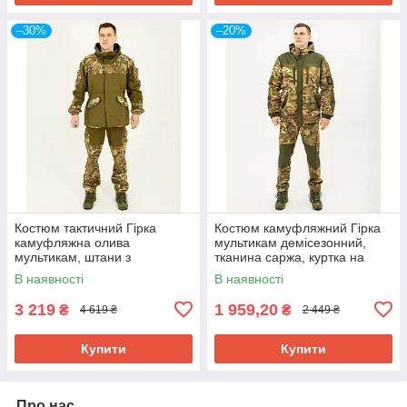
–30%
–20%
Костюм тактичний Гірка
Костюм камуфляжний Гірка
камуфляжна олива
мультикам демісезонний,
мультикам, штани з
тканина саржа, куртка на
підтяжками
флісі 46-56р-р
В наявності
В наявності
3 219
1 959,20
₴
₴
4 619 ₴
2 449 ₴
Купити
Купити
Про нас