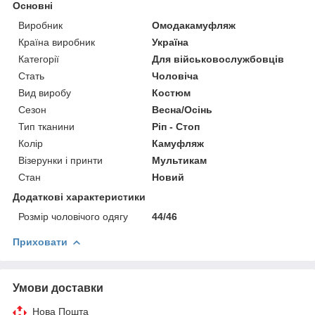
Основні
Виробник
Омодакамуфляж
Країна виробник
Україна
Категорії
Для військовослужбовців
Стать
Чоловіча
Вид виробу
Костюм
Сезон
Весна/Осінь
Тип тканини
Ріп - Стоп
Колір
Камуфляж
Візерунки і принти
Мультикам
Стан
Новий
Додаткові характеристики
Розмір чоловічого одягу
44/46
Приховати
Умови доставки
Нова Пошта