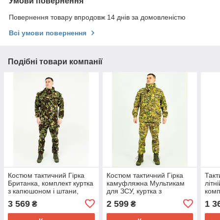
Умови повернення
Повернення товару впродовж 14 днів за домовленістю
Всі умови повернення
Подібні товари компанії
Костюм тактичний Гірка
Костюм тактичний Гірка
Такт
Британка, комплект куртка
камуфляжна Мультикам
літн
з капюшоном і штани,
для ЗСУ, куртка з
комп
тканина ріп-стоп
капюшоном, штани з
комб
3 569
2 599
1 3
₴
₴
водовідштовхувальна
підтяжками, ріпстоп
канв