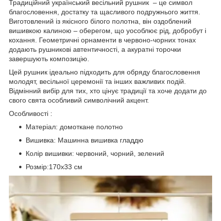
Традиційний український весільний рушник – це символ
благословення, достатку та щасливого подружнього життя.
Виготовлений із якісного білого полотна, він оздоблений
вишивкою калиною – оберегом, що уособлює рід, добробут і
кохання. Геометричні орнаменти в червоно-чорних тонах
додають рушникові автентичності, а акуратні торочки
завершують композицію.
Цей рушник ідеально підходить для обряду благословення
молодят, весільної церемонії та інших важливих подій.
Відмінний вибір для тих, хто цінує традиції та хоче додати до
свого свята особливий символічний акцент.
Особливості :
Матеріал: домоткане полотно
Вишивка: Машинна вишивка гладдю
Колір вишивки: червоний, чорний, зелений
Розмір:170х33 см