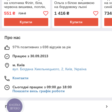
на хлопчика Філіп, біла,
Ольга з білою вишивкою
на х
червона вишивка, поплін,
на бордовому льоні
сині
на 10,11,12,13,14,15 років
Розміри S-6XL
попл
551
1 416
734
₴
₴
734 ₴
10,1
Купити
Купити
Про нас
97% позитивних з 698 відгуків за рік
Працює з 30.09.2013
м. Київ
вул. Богдана Хмельницького, 2, Київ, Україна
Контакти
Сьогодні працює з 09:00 до 18:00
Показати весь графік роботи
КНОПКА
Про нас
ЗВ'ЯЗКУ