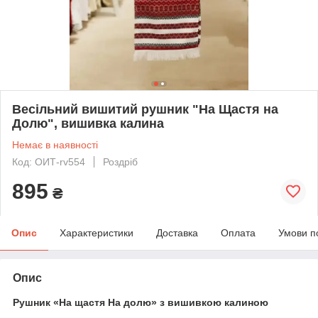
Весільний вишитий рушник "На Щастя на
Долю", вишивка калина
Немає в наявності
Код: ОИТ-rv554
Роздріб
895
₴
Опис
Характеристики
Доставка
Оплата
Умови п
Опис
Рушник «На щастя На долю» з вишивкою калиною