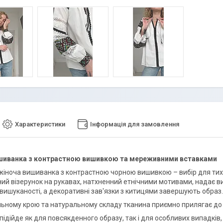
Характеристики
Інформація для замовлення
шиванка з контрастною вишивкою та мереживними вставками
жіноча вишиванка з контрастною чорною вишивкою – вибір для тих, 
ий візерунок на рукавах, натхненний етнічними мотивами, надає 
 вишуканості, а декоративні зав'язки з китицями завершують образ.
льному крою та натуральному складу тканина приємно прилягає до 
ідійде як для повсякденного образу, так і для особливих випадків, 