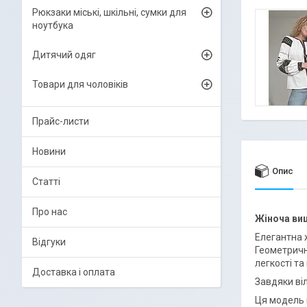
Рюкзаки міські, шкільні, сумки для
ноутбука
Дитячий одяг
Товари для чоловіків
Прайс-листи
Новини
Опис
Статті
Про нас
Жіноча ви
Елегантна 
Відгуки
Геометричн
легкості та
Доставка і оплата
Завдяки ві
Ця модель п