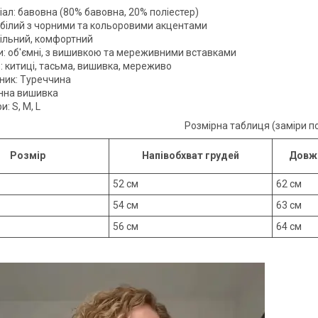
ал: бавовна (80% бавовна, 20% поліестер)
: білий з чорними та кольоровими акцентами
вільний, комфортний
и: об'ємні, з вишивкою та мереживними вставками
: китиці, тасьма, вишивка, мереживо
ник: Туреччина
на вишивка
и: S, M, L
Розмірна таблиця (заміри п
Розмір
Напівобхват грудей
Довжи
52 см
62 см
54 см
63 см
56 см
64 см