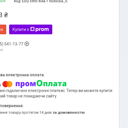
ості
Код:
ESQ 5905 біла 1 полоска_S
3 ₴
ти
Купити з
5) 541-13-77
ne
нії підключені електронні платежі. Тепер ви можете купити
кий товар не покидаючи сайту.
ення товару протягом 14 днів
за домовленістю