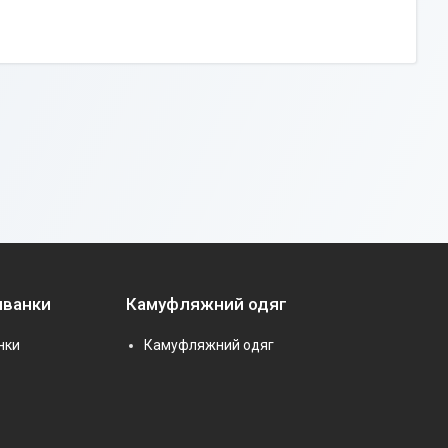
иванки
Камуфляжний одяг
нки
Камуфляжний одяг