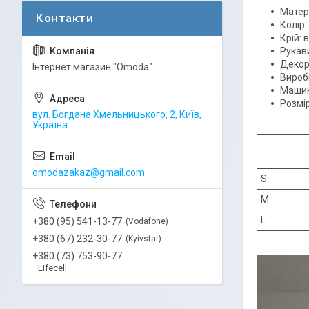
Матері
Колір
Крій: 
Рукав
Декор
Інтернет магазин "Omoda"
Вироб
Машин
Розмір
вул. Богдана Хмельницького, 2, Київ,
Україна
omodazakaz@gmail.com
S
M
L
+380 (95) 541-13-77
Vodafone
+380 (67) 232-30-77
Kyivstar
+380 (73) 753-90-77
Lifecell