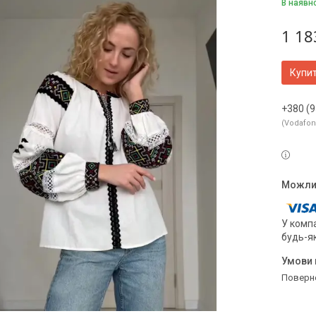
В наявн
1 18
Купи
+380 (9
Vodafo
У компа
будь-я
поверн