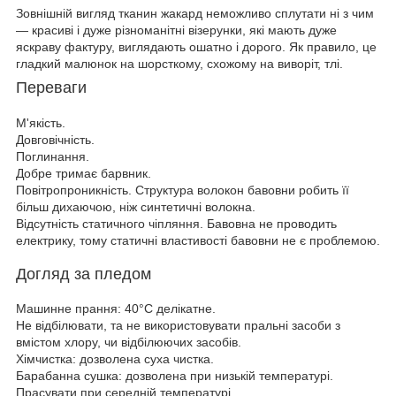
Зовнішній вигляд тканин жакард неможливо сплутати ні з чим
— красиві і дуже різноманітні візерунки, які мають дуже
яскраву фактуру, виглядають ошатно і дорого. Як правило, це
гладкий малюнок на шорсткому, схожому на виворіт, тлі.
Переваги
М'якість.
Довговічність.
Поглинання.
Добре тримає барвник.
Повітропроникність. Структура волокон бавовни робить її
більш дихаючою, ніж синтетичні волокна.
Відсутність статичного чіпляння. Бавовна не проводить
електрику, тому статичні властивості бавовни не є проблемою.
Догляд за пледом
Машинне прання: 40°C делікатне.
Не відбілювати, та не використовувати пральні засоби з
вмістом хлору, чи відбілюючих засобів.
Хімчистка: дозволена суха чистка.
Барабанна сушка: дозволена при низькій температурі.
Прасувати при середній температурі.