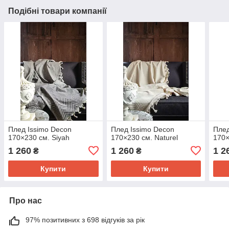
Подібні товари компанії
Плед Issimo Decon
Плед Issimo Decon
Плед
170×230 см. Siyah
170×230 см. Naturel
170×
1 260
1 260
1 2
₴
₴
Купити
Купити
Про нас
97% позитивних з 698 відгуків за рік