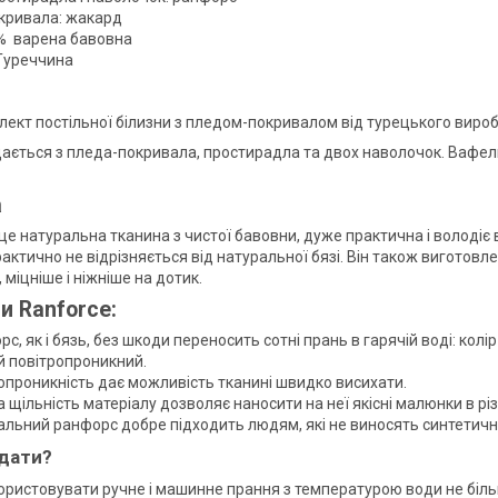
кривала: жакард
% варена бавовна
Туреччина
плект постільної білизни з пледом-покривалом від турецького вироб
дається з пледа-покривала, простирадла та двох наволочок. Вафе
а
це натуральна тканина з чистої бавовни, дуже практична і володі
актично не відрізняється від натуральної бязі. Він також виготовл
 міцніше і ніжніше на дотик.
и Ranforce:
с, як і бязь, без шкоди переносить сотні прань в гарячій воді: колі
й повітропроникний.
опроникність дає можливість тканині швидко висихати.
 щільність матеріалу дозволяє наносити на неї якісні малюнки в різн
альний ранфорс добре підходить людям, які не виносять синтетичні
дати?
ристовувати ручне і машинне прання з температурою води не більш