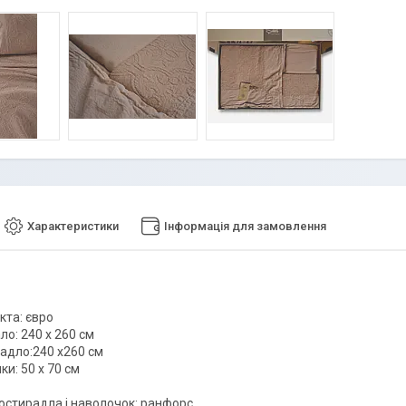
Характеристики
Інформація для замовлення
кта: євро
ло: 240 х 260 см
радло:240 х260 см
ки: 50 х 70 см
остирадла і наволочок: ранфорс