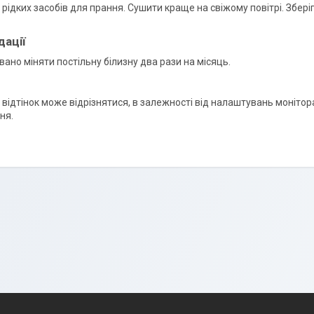
рідких засобів для прання. Сушити краще на свіжому повітрі. Збер
ації
ано міняти постільну білизну два рази на місяць.
і відтінок може відрізнятися, в залежності від налаштувань монітора
ня.