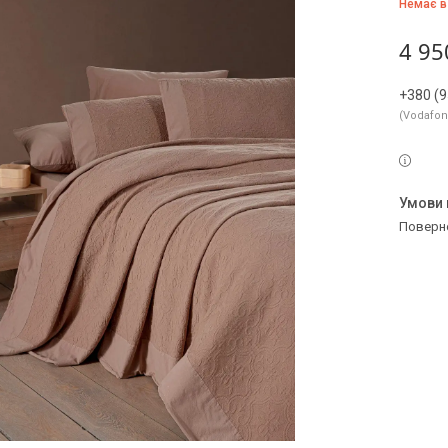
Немає в
4 95
+380 (9
Vodafo
поверн