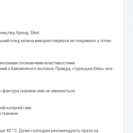
ництва, бренд Sikel.
льний плед можна використовувати як покривало у літню
є високими споживчими властивостями.
ений з бавовняного волокна. Правда, «турецька бязь» все-
р і фактура тканини ніяк не змінюються.
ій колірній гамі.
 тканини.
е 40 ° C. Деякі господині рекомендують прати за