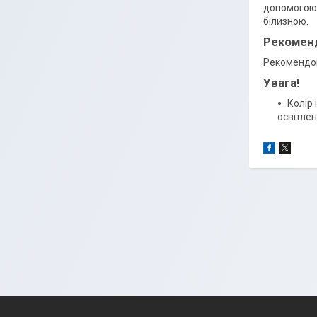
допомогою 
білизною.
Рекоменд
Рекомендов
Увага!
Колір 
освітлен