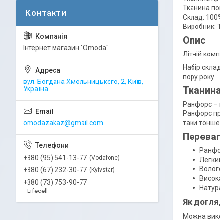
Тканина по
Склад: 100
Виробник: 
Опис
Інтернет магазин "Omoda"
Літній ком
Набір скла
пору року.
вул. Богдана Хмельницького, 2, Київ,
Україна
Тканин
Ранфорс – 
Ранфорс пр
omodazakaz@gmail.com
таки тонше,
Переваг
Ранфор
+380 (95) 541-13-77
Vodafone
Легки
Волог
+380 (67) 232-30-77
Kyivstar
Висока
+380 (73) 753-90-77
Натур
Lifecell
Як догля
Можна вико