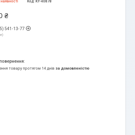
 наявності
Код:
KY-40878
0 ₴
5) 541-13-77
ne
ення товару протягом 14 днів
за домовленістю