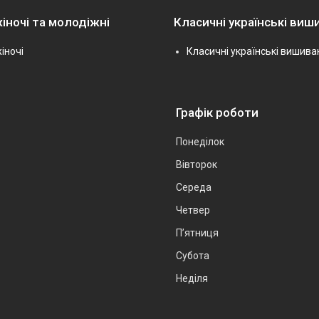
іночі та молодіжні
Класичні українські виш
іночі
Класичні українські вишива
Графік роботи
Понеділок
Вівторок
Середа
Четвер
Пʼятниця
Субота
Неділя