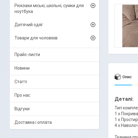
Рюкзаки міські, шкільні, сумки для
ноутбука
Дитячий одяг
Товари для чоловіків
Прайс-листи
Новини
Опис
Статті
Про нас
Деталі:
Тип компле
Відгуки
1 х Покрива
1 х Прости
Доставка і оплата
4 х Наволоч
Тканина пр