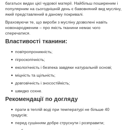
багатьох видах цієї чудової матерії. Найбільш поширеним і
популярним на сьогоднішній день є бавовняний вид мусліну,
який представлений в даному покривалі.
Враховуючи те, що вироби з мусліну дозволені навіть
новонародженим – про якість тканини немає чого
сперечатися.
Властивості тканини:
повітропроникність;
гігроскопічність;
екологічність і безпека завдяки натуральній основі;
міцність та щільність;
довговічність і зносостійкість;
швидко сохне.
Рекомендації п
о догляду
прати в теплій воді при температурі не більше 40
градусів;
перед сушінням добре струснути і розправити;