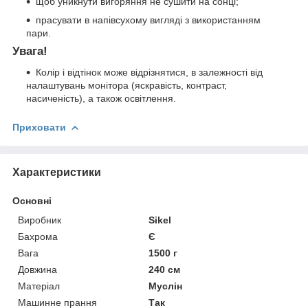
щоб уникнути вигоряння не сушити на сонці;
прасувати в напівсухому вигляді з використанням
пари.
Увага!
Колір і відтінок може відрізнятися, в залежності від
налаштувань монітора (яскравість, контраст,
насиченість), а також освітлення.
Приховати
Характеристики
Основні
Виробник
Sikel
Бахрома
Є
Вага
1500 г
Довжина
240 см
Матеріал
Муслін
Машинне прання
Так