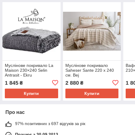
Муслінове покривало La
Муслінове покривало
Вафе
Maison 230×240 Selin
Saheser Sante 220 х 240
210×
Antrasit - Ekru
см. Bej
1 845
2 880
1 8
₴
₴
Купити
Купити
Про нас
97% позитивних з 697 відгуків за рік
Працює з 30.09.2013