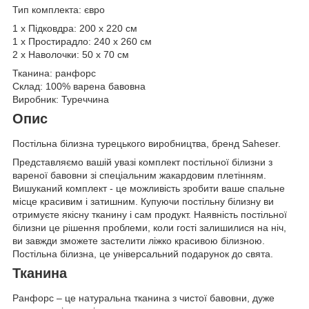
Тип комплекта: євро
1 х Підковдра: 200 х 220 см
1 х Простирадло: 240 х 260 см
2 х Наволочки: 50 х 70 см
Тканина: ранфорс
Склад: 100% варена бавовна
Виробник: Туреччина
Опис
Постільна білизна турецького виробництва, бренд Saheser.
Представляємо вашій увазі комплект постільної білизни з
вареної бавовни зі спеціальним жакардовим плетінням.
Вишуканий комплект - це можливість зробити ваше спальне
місце красивим і затишним. Купуючи постільну білизну ви
отримуєте якісну тканину і сам продукт. Наявність постільної
білизни це рішення проблеми, коли гості залишилися на ніч,
ви завжди зможете застелити ліжко красивою білизною.
Постільна білизна, це універсальний подарунок до свята.
Тканина
Ранфорс – це натуральна тканина з чистої бавовни, дуже