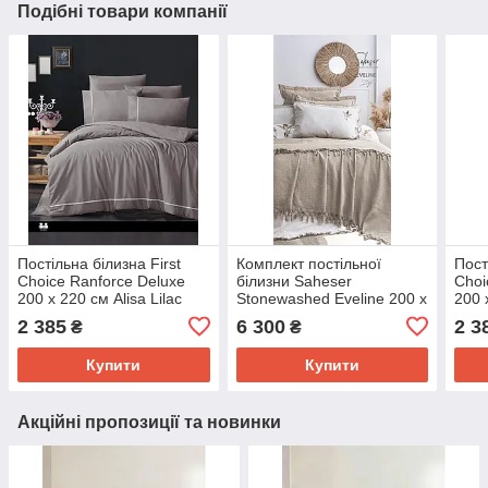
Подібні товари компанії
Постільна білизна First
Комплект постільної
Пост
Choice Ranforce Deluxe
білизни Saheser
Choi
200 х 220 см Alisa Lilac
Stonewashed Eveline 200 х
200 
220 см Bej
2 385
6 300
2 3
₴
₴
Купити
Купити
Акційні пропозиції та новинки