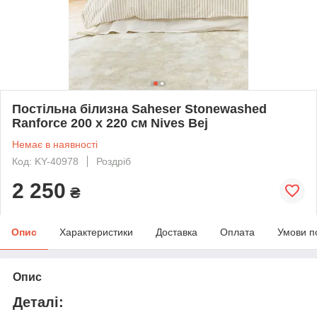
Постільна білизна Saheser Stonewashed
Ranforce 200 х 220 см Nives Bej
Немає в наявності
Код: KY-40978
Роздріб
2 250
₴
Опис
Характеристики
Доставка
Оплата
Умови п
Опис
Деталі: