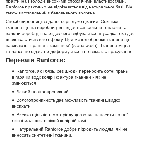
практична і володіє високими споживчими властивостями.
Ranforce практично не відрізняється від натуральної бязі. Він
також виготовлений з бавовняного волокна.
Спосіб виробництва даної серії дуже цікавий. Оскільки
тканина ще на виробництві піддається сильній тепловій та
вологій обробці, внаслідок чого відбувається її усадка, яка дає
їй злегка стиснутого ефекту. Цей метод обробки тканини ще
називають "прання з камінням" (stone wash). Тканина міцна
та легка, не сідає, не деформується і не вимагає прасування.
Переваги Ranforce:
Ranforce, як і бязь, без шкоди переносить сотні прань
в гарячій воді: колір і фактура тканини ніяк не
змінюються.
Легкий повітропроникний.
Вологопроникність дає можливість тканині швидко
висихати.
Висока щільність матеріалу дозволяє наносити на неї
якісні малюнки в різній колірній гамі.
Натуральний Ranforce добре підходить людям, які не
виносять синтетичні тканини.