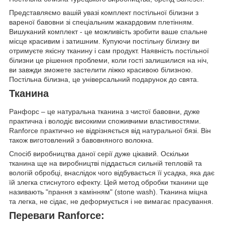
Представляємо вашій увазі комплект постільної білизни з
вареної бавовни зі спеціальним жакардовим плетінням.
Вишуканий комплект - це можливість зробити ваше спальне
місце красивим і затишним. Купуючи постільну білизну ви
отримуєте якісну тканину і сам продукт. Наявність постільної
білизни це рішення проблеми, коли гості залишилися на ніч,
ви завжди зможете застелити ліжко красивою білизною.
Постільна білизна, це універсальний подарунок до свята.
Тканина
Ранфорс – це натуральна тканина з чистої бавовни, дуже
практична і володіє високими споживчими властивостями.
Ranforce практично не відрізняється від натуральної бязі. Він
також виготовлений з бавовняного волокна.
Спосіб виробництва даної серії дуже цікавий. Оскільки
тканина ще на виробництві піддається сильній тепловій та
вологій обробці, внаслідок чого відбувається її усадка, яка дає
їй злегка стиснутого ефекту. Цей метод обробки тканини ще
називають "прання з камінням" (stone wash). Тканина міцна
та легка, не сідає, не деформується і не вимагає прасування.
Переваги Ranforce: