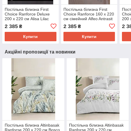
Постільна білизна First
Постільна білизна First
Пост
Choice Ranforce Deluxe
Choice Ranforce 160 х 220
Choi
200 х 220 см Alisa Lilac
см сімейний Alfeo Antrasit
200 
2 385
2 385
2 3
₴
₴
Купити
Купити
Акційні пропозиції та новинки
Постільна білизна Altinbasak
Постільна білизна Altinbasak
Ranforse 200 х 220 см Bosco
Ranforse 200 х 220 см