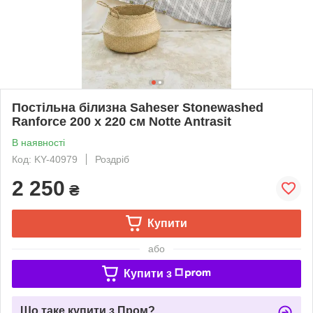
Постільна білизна Saheser Stonewashed
Ranforce 200 х 220 см Notte Antrasit
В наявності
Код: KY-40979
Роздріб
2 250
₴
Купити
або
Купити з
Що таке купити з Пром?