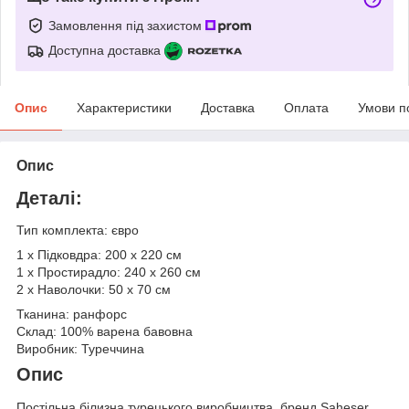
Замовлення під захистом
Доступна доставка
Опис
Характеристики
Доставка
Оплата
Умови п
Опис
Деталі:
Тип комплекта: євро
1 х Підковдра: 200 х 220 см
1 х Простирадло: 240 х 260 см
2 х Наволочки: 50 х 70 см
Тканина: ранфорс
Склад: 100% варена бавовна
Виробник: Туреччина
Опис
Постільна білизна турецького виробництва, бренд Saheser.