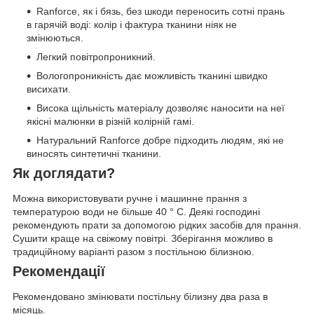
Ranforce, як і бязь, без шкоди переносить сотні прань
в гарячій воді: колір і фактура тканини ніяк не
змінюються.
Легкий повітропроникний.
Вологопроникність дає можливість тканині швидко
висихати.
Висока щільність матеріалу дозволяє наносити на неї
якісні малюнки в різній колірній гамі.
Натуральний Ranforce добре підходить людям, які не
виносять синтетичні тканини.
Як доглядати?
Можна використовувати ручне і машинне прання з
температурою води не більше 40 ° C. Деякі господині
рекомендують прати за допомогою рідких засобів для прання.
Сушити краще на свіжому повітрі. Зберігання можливо в
традиційному варіанті разом з постільною білизною.
Рекомендації
Рекомендовано змінювати постільну білизну два раза в
місяць.