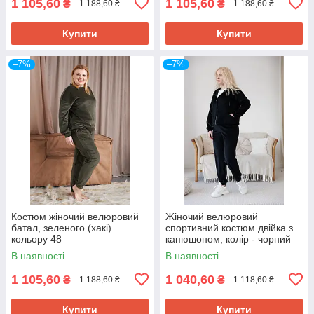
1 105,60
1 105,60
₴
₴
1 188,60 ₴
1 188,60 ₴
Купити
Купити
–7%
–7%
Костюм жіночий велюровий
Жіночий велюровий
батал, зеленого (хакі)
спортивний костюм двійка з
кольору 48
капюшоном, колір - чорний
48
В наявності
В наявності
1 105,60
1 040,60
₴
₴
1 188,60 ₴
1 118,60 ₴
Купити
Купити