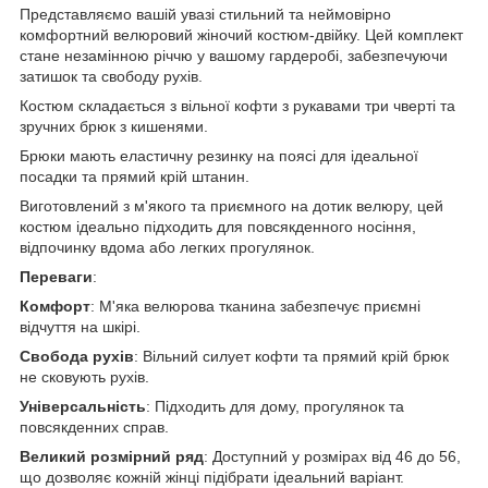
Представляємо вашій увазі стильний та неймовірно
комфортний велюровий жіночий костюм-двійку. Цей комплект
стане незамінною річчю у вашому гардеробі, забезпечуючи
затишок та свободу рухів.
Костюм складається з вільної кофти з рукавами три чверті та
зручних брюк з кишенями.
Брюки мають еластичну резинку на поясі для ідеальної
посадки та прямий крій штанин.
Виготовлений з м'якого та приємного на дотик велюру, цей
костюм ідеально підходить для повсякденного носіння,
відпочинку вдома або легких прогулянок.
Переваги
:
Комфорт
: М'яка велюрова тканина забезпечує приємні
відчуття на шкірі.
Свобода рухів
: Вільний силует кофти та прямий крій брюк
не сковують рухів.
Універсальність
: Підходить для дому, прогулянок та
повсякденних справ.
Великий розмірний ряд
: Доступний у розмірах від 46 до 56,
що дозволяє кожній жінці підібрати ідеальний варіант.