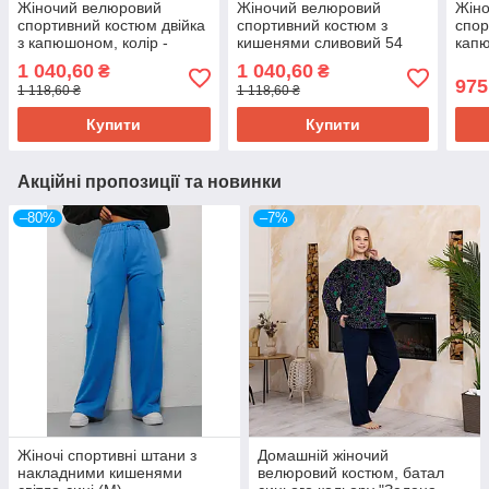
Жіночий велюровий
Жіночий велюровий
Жін
спортивний костюм двійка
спортивний костюм з
спор
з капюшоном, колір -
кишенями сливовий 54
кап
ментоловий 54
цвіт
1 040,60
1 040,60
₴
₴
975
1 118,60 ₴
1 118,60 ₴
Купити
Купити
Акційні пропозиції та новинки
–80%
–7%
Жіночі спортивні штани з
Домашній жіночий
накладними кишенями
велюровий костюм, батал