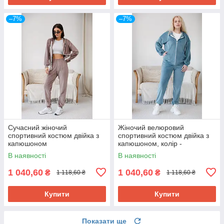
–7%
–7%
Сучасний жіночий
Жіночий велюровий
спортивний костюм двійка з
спортивний костюм двійка з
капюшоном
капюшоном, колір -
кольору капучино
ментоловий 54
В наявності
В наявності
1 040,60
1 040,60
₴
₴
1 118,60 ₴
1 118,60 ₴
Купити
Купити
Показати ще