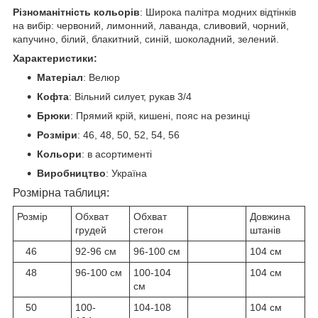
Різноманітність кольорів
: Широка палітра модних відтінків
на вибір: червоний, лимонний, лаванда, сливовий, чорний,
капучино, білий, блакитний, синій, шоколадний, зелений.
Характеристики:
Матеріал
: Велюр
Кофта
: Вільний силует, рукав 3/4
Брюки
: Прямий крій, кишені, пояс на резинці
Розміри
: 46, 48, 50, 52, 54, 56
Кольори
: в асортименті
Виробництво
: Україна
Розмірна таблиця:
Розмір
Обхват
Обхват
Довжина
грудей
стегон
штанів
46
92-96 см
96-100 см
104 см
48
96-100 см
100-104
104 см
см
50
100-
104-108
104 см