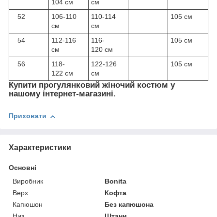
104 см
см
52
106-110
110-114
105 см
см
см
54
112-116
116-
105 см
см
120 см
56
118-
122-126
105 см
122 см
см
Купити прогулянковий жіночий костюм у
нашому інтернет-магазині.
Приховати
Характеристики
Основні
Виробник
Bonita
Верх
Кофта
Капюшон
Без капюшона
Низ
Штани