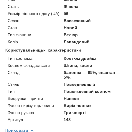
Стать
Жіноча
Розмір жіночого одягу (UA)
56
Сезон
Всесезонний
Стан
Новий
Тип тканини
Велюр
Колір
Лавандовий
Користувальницькі характеристики
Тип костюма
Костюм-двойка
Костюм складається з
Штани, кофта
Склад
бавовна — 95%, еластан —
5%.
Стиль
Повседневный
Тип
Повсякденний костюм
Візерунки і принти
Написи
Фасон вирізу горловини
Виріз-човник
Фасон рукава
Три чверті
Артикул
148
Приховати