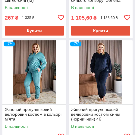
світло-сині (M)
синього кольору "Зелена
пава"
В наявності
В наявності
267
1 105,60
₴
₴
1 335 ₴
1 188,60 ₴
Купити
Купити
–7%
–7%
Жіночий прогулянковий
Жіночий прогулянковий
велюровий костюм в кольорі
велюровий костюм синій
м'ята
(чорничний) 46
В наявності
В наявності