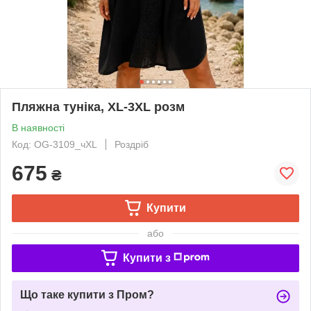
Пляжна туніка, XL-3XL розм
В наявності
Код: OG-3109_чXL
Роздріб
675
₴
Купити
або
Купити з
Що таке купити з Пром?