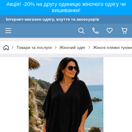
Акція! -20% на другу одиницю жіночого одягу чи
вишиванки!
Інтернет-магазин одягу, взуття та аксесуарів
Товари та послуги
Жіночий одяг
Жіночі пляжні тунік