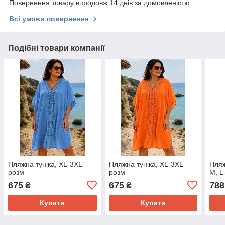
Повернення товару впродовж 14 днів за домовленістю
Всі умови повернення
Подібні товари компанії
Пляжна туніка, XL-3XL
Пляжна туніка, XL-3XL
Пляж
розм
розм
M, L
675
675
788
₴
₴
Купити
Купити