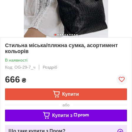
Стильна міська/пляжна сумка, асортимент
кольорів
В наявності
Код: OG-29-7_ч
Роздріб
666
₴
Купити
або
Купити з
Що таке купити з Пром?