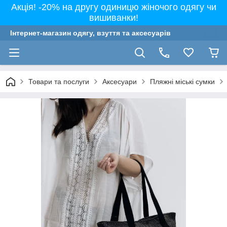
Акція! -20% на другу одиницю жіночого одягу чи
вишиванки!
Інтернет-магазин одягу, взуття та аксесуарів
Товари та послуги
Аксесуари
Пляжні міські сумки