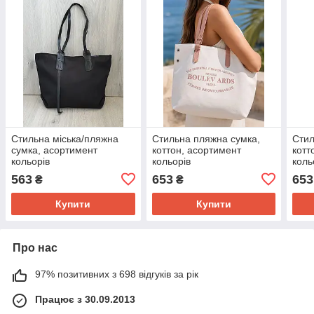
Стильна міська/пляжна
Стильна пляжна сумка,
Стил
сумка, асортимент
коттон, асортимент
котт
кольорів
кольорів
коль
563
653
653
₴
₴
Купити
Купити
Про нас
97% позитивних з 698 відгуків за рік
Працює з 30.09.2013