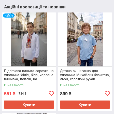
Акційні пропозиції та новинки
–25%
Підліткова вишита сорочка на
Дитяча вишиванка для
хлопчика Філіп, біла, червона
хлопчика Михайлик блакитна,
вишивка, поплін, на
льон, короткий рукав
10,11,12,13,14,15 років
В наявності
В наявності
551
899
₴
₴
734 ₴
Купити
Купити