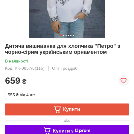
Дитяча вишиванка для хлопчика "Петро" з
чорно-cірим українським орнаментом
В наявності
Код: KK-0857/6(116)
Опт і роздріб
659
₴
555 ₴
від 4 шт.
Купити
або
Купити з