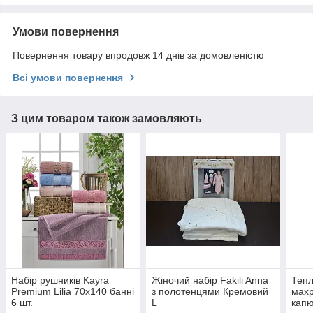
Умови повернення
Повернення товару впродовж 14 днів за домовленістю
Всі умови повернення
З цим товаром також замовляють
Набір рушників Kayra
Жіночий набір Fakili Anna
Тепл
Premium Lilia 70х140 банні
з полотенцями Кремовий
махр
6 шт.
L
капю