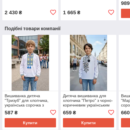
колі
989
банн
2 430
1 665
₴
₴
Подібні товари компанії
Вишиванка дитяча
Дитяча вишиванка для
Виши
"Тризуб" для хлопчика,
хлопчика "Петро" з чорно-
"Мар
українська сорочка з
коричневим українським
соро
жовто-блакитним
орнаментом
орн
587
659
660
₴
₴
орнаментом
Купити
Купити