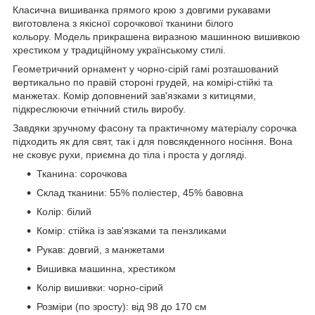
Класична вишиванка прямого крою з довгими рукавами
виготовлена ​​з якісної сорочкової тканини білого
кольору. Модель прикрашена виразною машинною вишивкою
хрестиком у традиційному українському стилі.
Геометричний орнамент у чорно-сірій гамі розташований
вертикально по правій стороні грудей, на комірі-стійкі та
манжетах. Комір доповнений зав'язками з китицями,
підкреслюючи етнічний стиль виробу.
Завдяки зручному фасону та практичному матеріалу сорочка
підходить як для свят, так і для повсякденного носіння. Вона
не сковує рухи, приємна до тіла і проста у догляді.
Тканина: сорочкова
Склад тканини: 55% поліестер, 45% бавовна
Колір: білий
Комір: стійка із зав'язками та пензликами
Рукав: довгий, з манжетами
Вишивка машинна, хрестиком
Колір вишивки: чорно-сірий
Розміри (по зросту): від 98 до 170 см