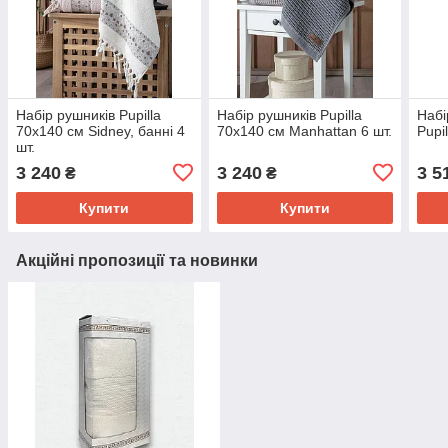
Набір рушників Pupilla
Набір рушників Pupilla
Набі
70х140 см Sidney, банні 4
70х140 см Manhattan 6 шт.
Pupil
шт.
3 240
3 240
3 5
₴
₴
Купити
Купити
Акційні пропозиції та новинки