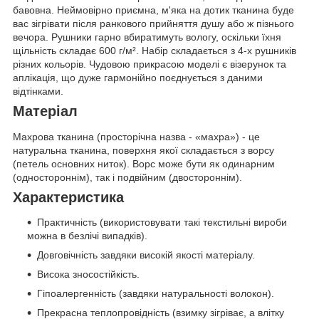
бавовна. Неймовірно приємна, м'яка на дотик тканина буде
вас зігрівати після ранкового прийняття душу або ж пізнього
вечора. Рушники гарно вбиратимуть вологу, оскільки їхня
щільність складає 600 г/м². Набір складається з 4-х рушників
різних кольорів. Чудовою прикрасою моделі є візерунок та
аплікація, що дуже гармонійно поєднується з даними
відтінками.
Матеріал
Махрова тканина (просторічна назва - «махра») - це
натуральна тканина, поверхня якої складається з ворсу
(петель основних ниток). Ворс може бути як одинарним
(одностороннім), так і подвійним (двостороннім).
Характеристика
Практичність (використовувати такі текстильні вироби
можна в безлічі випадків).
Довговічність завдяки високій якості матеріалу.
Висока зносостійкість.
Гіпоалергенність (завдяки натуральності волокон).
Прекрасна теплопровідність (взимку зігріває, а влітку