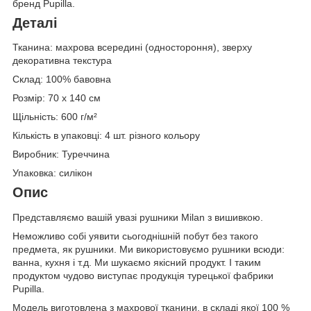
бренд Pupilla.
Деталі
Тканина: махрова всередині (одностороння), зверху
декоративна текстура
Склад: 100% бавовна
Розмір: 70 х 140 см
Щільність: 600 г/м²
Кількість в упаковці: 4 шт. різного кольору
Виробник: Туреччина
Упаковка: силікон
Опис
Представляємо вашій увазі рушники Milan з вишивкою.
Неможливо собі уявити сьогоднішній побут без такого
предмета, як рушники. Ми використовуємо рушники всюди:
ванна, кухня і т.д. Ми шукаємо якісний продукт. І таким
продуктом чудово виступає продукція турецької фабрики
Pupilla.
Модель виготовлена з махрової тканини, в складі якої 100 %