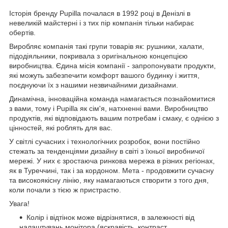
Історія бренду Pupilla почалася в 1992 році в Денізлі в
невеликій майстерні і з тих пір компанія тільки набирає
обертів.
Виробляє компанія такі групи товарів як: рушники, халати,
підодіяльники, покривала з оригінальною концепцією
виробництва. Єдина місія компанії - запропонувати продукти,
які можуть забезпечити комфорт вашого будинку і життя,
поєднуючи їх з нашими незвичайними дизайнами.
Динамічна, інноваційна команда намагається познайомитися
з вами, тому і Pupilla як сім'я, натхненні вами. Виробництво
продуктів, які відповідають вашим потребам і смаку, є однією з
цінностей, які роблять для вас.
У світлі сучасних і технологічних розробок, вони постійно
стежать за тенденціями дизайну в світі з їхньої виробничої
мережі. У них є зростаюча ринкова мережа в різних регіонах,
як в Туреччині, так і за кордоном. Мета - продовжити сучасну
та високоякісну лінію, яку намагаються створити з того дня,
коли почали з тією ж пристрастю.
Увага!
Колір і відтінок може відрізнятися, в залежності від
налаштувань монітора (яскравість, контраст,