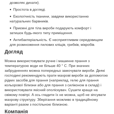
дозволяє дихати).
Простота в догляді.
Екологічність тканини, завдяки використанню
натуральних барвників.
Приємні для тіла вироби подарують комфорт і
затишок будь-якого типу приміщення.
Антибактеріальність. Є несприятливим середовищем
для розмноження пилових кліщів, грибків, мікробів.
Догляд
Можна використовувати ручне і машинне прання з
температурою води не більше 40 ° C. При значних
забрудненнях можна попередньо замочувати вироби. Деякі
господині рекомендують прати махрові вироби за допомогою
рідких засобів для прання (наприклад, гелю для прання
кольорової білизни або для прання з силіконом в складі) і
використовувати якісний ополіскувач. Сушити краще на
свіжому повітрі. А ось гладити їх не можна, щоб не зіпсувати
махрову структуру. Зберігання можливо в традиційному
варіанті разом з постільною білизною.
Компанія