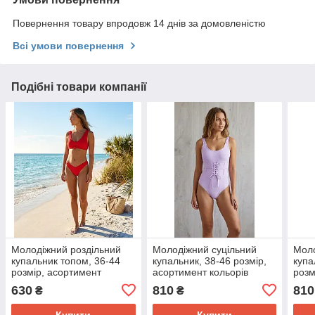
Повернення товару впродовж 14 днів за домовленістю
Всі умови повернення
Подібні товари компанії
Молодіжний роздільний
Молодіжний суцільний
Моло
купальник топом, 36-44
купальник, 38-46 розмір,
купа
розмір, асортимент
асортимент кольорів
розм
кольорів
коль
630
810
810
₴
₴
Купити
Купити