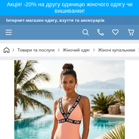
Акція! -20% на другу одиницю жіночого одягу чи
вишиванки!
Інтернет-магазин одягу, взуття та аксесуарів
Товари та послуги
Жіночий одяг
Жіночі купальники