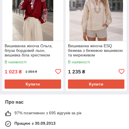
Вишиванка жіноча Ольга,
Вишиванка жіноча ESQ
блуза бордовий льон,
бежева з бежевою вишивкою
вишивка біла хрестиком
та мереживом
Розмір S, M, L, XL, 2XL, 3XL,
В наявності
В наявності
4XL, 5XL
1 023
1 235
₴
₴
1 364 ₴
Купити
Купити
Про нас
97% позитивних з 695 відгуків за рік
Працює з 30.09.2013