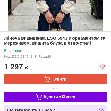
Жіноча вишиванка ESQ 5943 з орнаментом та
мереживом, вишита блуза в етно-стилі
В наявності
Код: ESQ 5943_S
Роздріб
1 297
₴
Купити
або
Купити з
Що таке купити з Пром?