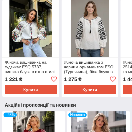
Жіноча вишиванка на
Жіноча вишиванка з
Жіно
гудзиках ESQ 5737,
чорним орнаментом ESQ
2514
вишита блуза в етно стилі
(Туреччина), біла блуза в
та м
етно стилі
бата
1 221
1 275
1 4
₴
₴
Купити
Купити
Акційні пропозиції та новинки
–25%
Новинка