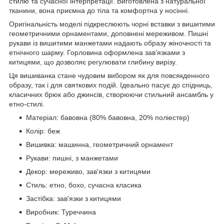
стилю та сучасної інтерпретації. Виготовлена з натуральної
тканини, вона приємна до тіла та комфортна у носінні.
Оригінальність моделі підкреслюють чорні вставки з вишитими
геометричними орнаментами, доповнені мереживом. Пишні
рукави із вишитими манжетами надають образу жіночності та
етнічного шарму. Горловина оформлена зав’язками з
китицями, що дозволяє регулювати глибину вирізу.
Ця вишиванка стане чудовим вибором як для повсякденного
образу, так і для святкових подій. Ідеально пасує до спідниць,
класичних брюк або джинсів, створюючи стильний ансамбль у
етно-стилі.
Матеріал: бавовна (80% бавовна, 20% поліестер)
Колір: беж
Вишивка: машинна, геометричний орнамент
Рукави: пишні, з манжетами
Декор: мереживо, зав'язки з китицями
Стиль: етно, бохо, сучасна класика
Застібка: зав'язки з китицями
Виробник: Туреччина