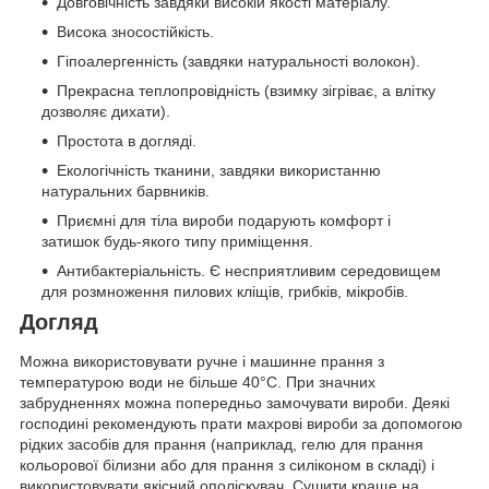
Довговічність завдяки високій якості матеріалу.
Висока зносостійкість.
Гіпоалергенність (завдяки натуральності волокон).
Прекрасна теплопровідність (взимку зігріває, а влітку
дозволяє дихати).
Простота в догляді.
Екологічність тканини, завдяки використанню
натуральних барвників.
Приємні для тіла вироби подарують комфорт і
затишок будь-якого типу приміщення.
Антибактеріальність. Є несприятливим середовищем
для розмноження пилових кліщів, грибків, мікробів.
Догляд
Можна використовувати ручне і машинне прання з
температурою води не більше 40°C. При значних
забрудненнях можна попередньо замочувати вироби. Деякі
господині рекомендують прати махрові вироби за допомогою
рідких засобів для прання (наприклад, гелю для прання
кольорової білизни або для прання з силіконом в складі) і
використовувати якісний ополіскувач. Сушити краще на