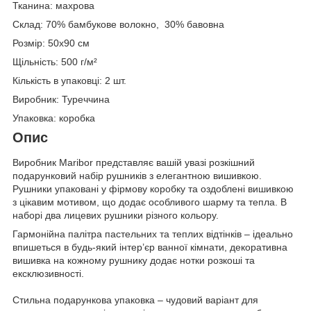
Тканина: махрова
Склад: 70% бамбукове волокно, 30% бавовна
Розмір: 50х90 см
Щільність: 500 г/м²
Кількість в упаковці: 2 шт.
Виробник: Туреччина
Упаковка: коробка
Опис
Виробник Maribor представляє вашій увазі розкішний
подарунковий набір рушників з елегантною вишивкою.
Рушники упаковані у фірмову коробку та оздоблені вишивкою
з цікавим мотивом, що додає особливого шарму та тепла. В
наборі два лицевих рушники різного кольору.
Гармонійна палітра пастельних та теплих відтінків – ідеально
впишеться в будь-який інтер’єр ванної кімнати, декоративна
вишивка на кожному рушнику додає нотки розкоші та
ексклюзивності.
Стильна подарункова упаковка – чудовий варіант для