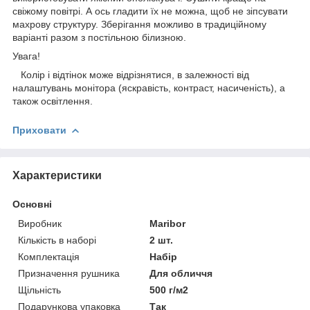
свіжому повітрі. А ось гладити їх не можна, щоб не зіпсувати
махрову структуру. Зберігання можливо в традиційному
варіанті разом з постільною білизною.
Увага!
Колір і відтінок може відрізнятися, в залежності від
налаштувань монітора (яскравість, контраст, насиченість), а
також освітлення.
Приховати
Характеристики
Основні
Виробник
Maribor
Кількість в наборі
2 шт.
Комплектація
Набір
Призначення рушника
Для обличчя
Щільність
500 г/м2
Подарункова упаковка
Так