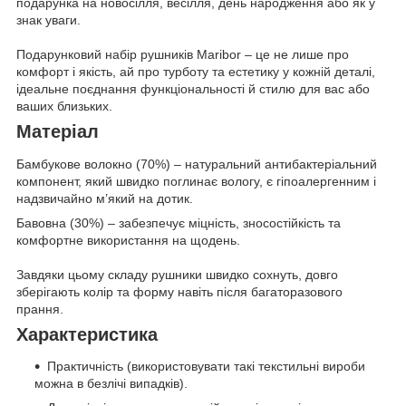
подарунка на новосілля, весілля, день народження або як у
знак уваги.
Подарунковий набір рушників Maribor – це не лише про
комфорт і якість, ай про турботу та естетику у кожній деталі,
ідеальне поєднання функціональності й стилю для вас або
ваших близьких.
Матеріал
Бамбукове волокно (70%) – натуральний антибактеріальний
компонент, який швидко поглинає вологу, є гіпоалергенним і
надзвичайно м’який на дотик.
Бавовна (30%) – забезпечує міцність, зносостійкість та
комфортне використання на щодень.
Завдяки цьому складу рушники швидко сохнуть, довго
зберігають колір та форму навіть після багаторазового
прання.
Характеристика
Практичність (використовувати такі текстильні вироби
можна в безлічі випадків).