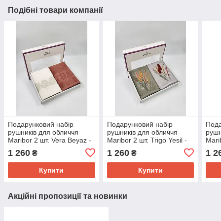
Подібні товари компанії
Подарунковий набір
Подарунковий набір
Пода
рушників для обличчя
рушників для обличчя
рушн
Maribor 2 шт. Vera Beyaz -
Maribor 2 шт. Trigo Yesil -
Mari
Kiremit
Gri
Vizo
1 260
1 260
1 2
₴
₴
Купити
Купити
Акційні пропозиції та новинки