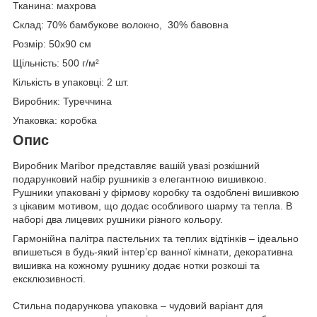
Тканина: махрова
Склад: 70% бамбукове волокно, 30% бавовна
Розмір: 50х90 см
Щільність: 500 г/м²
Кількість в упаковці: 2 шт.
Виробник: Туреччина
Упаковка: коробка
Опис
Виробник Maribor представляє вашій увазі розкішний
подарунковий набір рушників з елегантною вишивкою.
Рушники упаковані у фірмову коробку та оздоблені вишивкою
з цікавим мотивом, що додає особливого шарму та тепла. В
наборі два лицевих рушники різного кольору.
Гармонійна палітра пастельних та теплих відтінків – ідеально
впишеться в будь-який інтер’єр ванної кімнати, декоративна
вишивка на кожному рушнику додає нотки розкоші та
ексклюзивності.
Стильна подарункова упаковка – чудовий варіант для