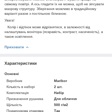
свіжому повітрі. А ось гладити їх не можна, щоб не зіпсувати
махрову структуру. Зберігання можливо в традиційному
варіанті разом з постільною білизною.
Увага!
Колір і відтінок може відрізнятися, в залежності від
налаштувань монітора (яскравість, контраст, насиченість), а
також освітлення.
Приховати
Характеристики
Основні
Виробник
Maribor
Кількість в наборі
2 шт.
Комплектація
Набір
Призначення рушника
Для обличчя
Щільність
500 г/м2
Подарункова упаковка
Так