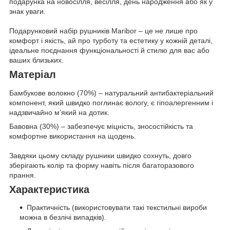
подарунка на новосілля, весілля, день народження або як у
знак уваги.
Подарунковий набір рушників Maribor – це не лише про
комфорт і якість, ай про турботу та естетику у кожній деталі,
ідеальне поєднання функціональності й стилю для вас або
ваших близьких.
Матеріал
Бамбукове волокно (70%) – натуральний антибактеріальний
компонент, який швидко поглинає вологу, є гіпоалергенним і
надзвичайно м’який на дотик.
Бавовна (30%) – забезпечує міцність, зносостійкість та
комфортне використання на щодень.
Завдяки цьому складу рушники швидко сохнуть, довго
зберігають колір та форму навіть після багаторазового
прання.
Характеристика
Практичність (використовувати такі текстильні вироби
можна в безлічі випадків).