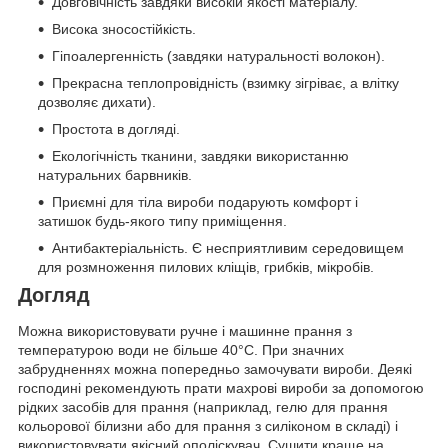
Довговічність завдяки високій якості матеріалу.
Висока зносостійкість.
Гіпоалергенність (завдяки натуральності волокон).
Прекрасна теплопровідність (взимку зігріває, а влітку
дозволяє дихати).
Простота в догляді.
Екологічність тканини, завдяки використанню
натуральних барвників.
Приємні для тіла вироби подарують комфорт і
затишок будь-якого типу приміщення.
Антибактеріальність. Є несприятливим середовищем
для розмноження пилових кліщів, грибків, мікробів.
Догляд
Можна використовувати ручне і машинне прання з
температурою води не більше 40°C. При значних
забрудненнях можна попередньо замочувати вироби. Деякі
господині рекомендують прати махрові вироби за допомогою
рідких засобів для прання (наприклад, гелю для прання
кольорової білизни або для прання з силіконом в складі) і
використовувати якісний ополіскувач. Сушити краще на