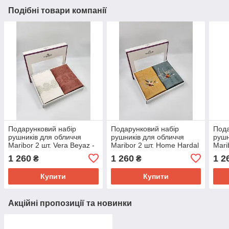
Подібні товари компанії
Подарунковий набір
Подарунковий набір
Пода
рушників для обличчя
рушників для обличчя
рушн
Maribor 2 шт. Vera Beyaz -
Maribor 2 шт. Home Hardal
Marib
Kiremit
- Mint
Gri
1 260
1 260
1 2
₴
₴
Купити
Купити
Акційні пропозиції та новинки