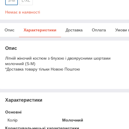
S-M
L-XL
Немає в наявності
Опис
Характеристики
Доставка
Оплата
Умови 
Опис
Літній жіночий костюм з блузою і двоярусними шортами
молочний (S-M)
*Доставка товару тільки Новою Поштою
Характеристики
Основні
Колір
Молочний
Користувальницькі характеристики