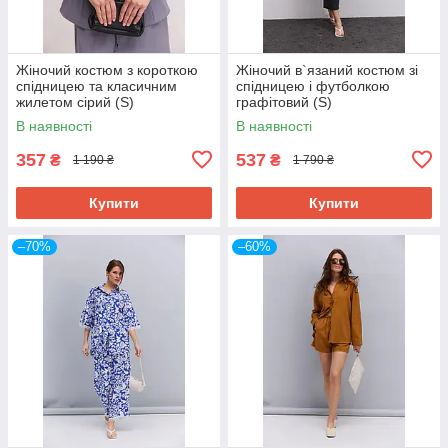
Жіночий костюм з короткою
Жіночий в`язаний костюм зі
спідницею та класичним
спідницею і футболкою
жилетом сірий (S)
графітовий (S)
В наявності
В наявності
357
537
₴
₴
1 190 ₴
1 790 ₴
Купити
Купити
–70%
–60%