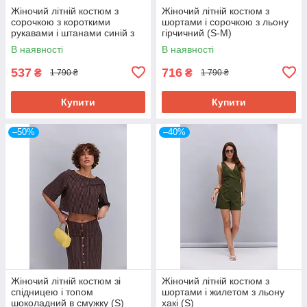
Жіночий літній костюм з
Жіночий літній костюм з
сорочкою з короткими
шортами і сорочкою з льону
рукавами і штанами синій з
гірчичний (S-M)
абстракцією (S-M)
В наявності
В наявності
537
716
₴
₴
1 790 ₴
1 790 ₴
Купити
Купити
–50%
–40%
Жіночий літній костюм зі
Жіночий літній костюм з
спідницею і топом
шортами і жилетом з льону
шоколадний в смужку (S)
хакі (S)