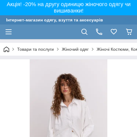
Акція! -20% на другу одиницю жіночого одягу чи
вишиванки!
Інтернет-магазин одягу, взуття та аксесуарів
Товари та послуги
Жіночий одяг
Жіночі Костюми, Ко