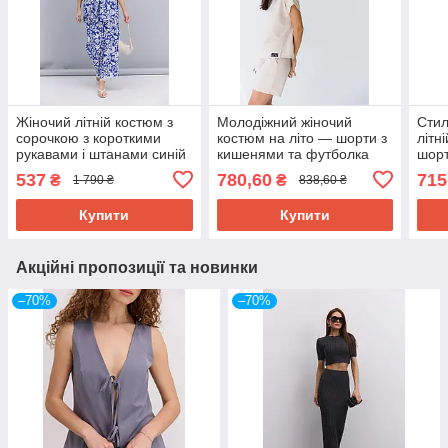
Жіночий літній костюм з
Молодіжний жіночий
Стил
сорочкою з короткими
костюм на літо — шорти з
літн
рукавами і штанами синій
кишенями та футболка
шор
з абстракцією (S-M)
молочного кольору 48
коль
537
780,60
715
₴
₴
1 790 ₴
838,60 ₴
Купити
Купити
Акційні пропозиції та новинки
–70%
–70%