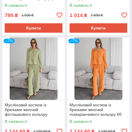
В наявності
В наявності
795
1 014
₴
₴
1 590 ₴
1 690 ₴
Купити
Купити
–7%
–7%
Мусліновий костюм із
Мусліновий костюм із
брюками жіночий
брюками жіночий
фісташкового кольору
помаранчевого кольору 60
В наявності
В наявності
1 144,60
1 144,60
₴
₴
1 230,60 ₴
1 230,60 ₴