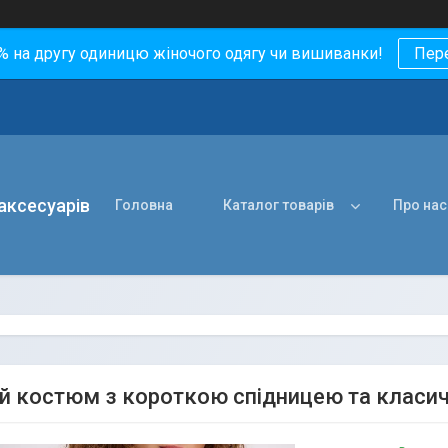
0% на другу одиницю жіночого одягу чи вишиванки!
Пер
 аксесуарів
Головна
Каталог товарів
Про нас
й костюм з короткою спідницею та класич