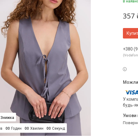
В наявн
357 
Купи
+380 (9
Vodafo
У компа
будь-я
поверн
ів
0
0
Годин
0
0
Хвилин
0
0
Секунд