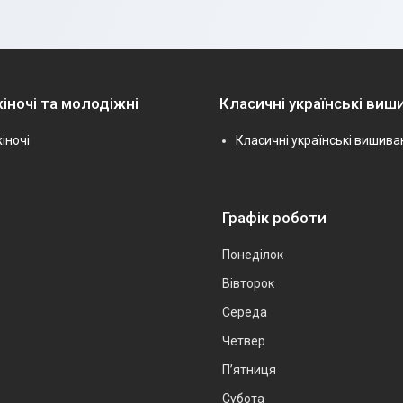
іночі та молодіжні
Класичні українські виш
іночі
Класичні українські вишива
Графік роботи
Понеділок
Вівторок
Середа
Четвер
Пʼятниця
Субота