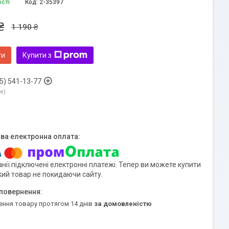
ості
Код:
2-35397
₴
1 190 ₴
ти
Купити з
5) 541-13-77
ne
нії підключені електронні платежі. Тепер ви можете купити
кий товар не покидаючи сайту.
ення товару протягом 14 днів
за домовленістю