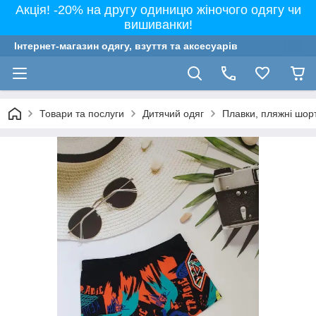
Акція! -20% на другу одиницю жіночого одягу чи
вишиванки!
Інтернет-магазин одягу, взуття та аксесуарів
Товари та послуги
Дитячий одяг
Плавки, пляжні шорт