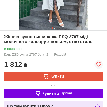
Жіноча сукня-вишиванка ESQ 2787 міді
молочного кольору з поясом, етно стиль
В наявності
Код: ESQ сукня 2787 біла_S
Роздріб
1 812
₴
Купити
або
Купити з
Що таке купити з Пром?