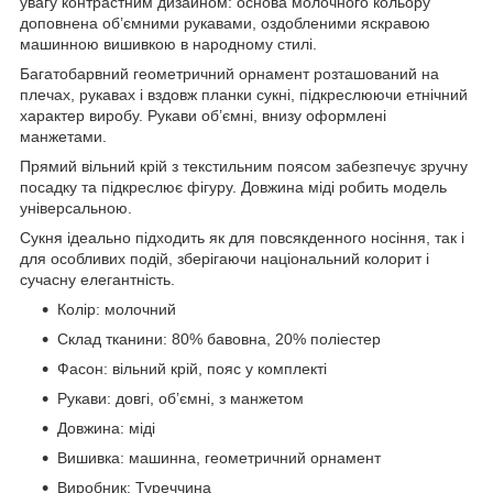
увагу контрастним дизайном: основа молочного кольору
доповнена об’ємними рукавами, оздобленими яскравою
машинною вишивкою в народному стилі.
Багатобарвний геометричний орнамент розташований на
плечах, рукавах і вздовж планки сукні, підкреслюючи етнічний
характер виробу. Рукави об’ємні, внизу оформлені
манжетами.
Прямий вільний крій з текстильним поясом забезпечує зручну
посадку та підкреслює фігуру. Довжина міді робить модель
універсальною.
Сукня ідеально підходить як для повсякденного носіння, так і
для особливих подій, зберігаючи національний колорит і
сучасну елегантність.
Колір: молочний
Склад тканини: 80% бавовна, 20% поліестер
Фасон: вільний крій, пояс у комплекті
Рукави: довгі, об’ємні, з манжетом
Довжина: міді
Вишивка: машинна, геометричний орнамент
Виробник: Туреччина