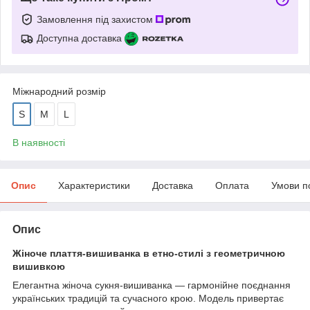
Замовлення під захистом
Доступна доставка
Міжнародний розмір
S
M
L
В наявності
Опис
Характеристики
Доставка
Оплата
Умови п
Опис
Жіноче плаття-вишиванка в етно-стилі з геометричною
вишивкою
Елегантна жіноча сукня-вишиванка — гармонійне поєднання
українських традицій та сучасного крою. Модель привертає