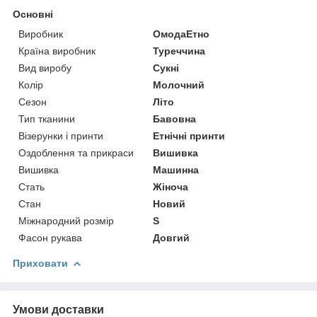
Основні
Виробник
ОмодаЕтно
Країна виробник
Туреччина
Вид виробу
Сукні
Колір
Молочний
Сезон
Літо
Тип тканини
Бавовна
Візерунки і принти
Етнічні принти
Оздоблення та прикраси
Вишивка
Вишивка
Машинна
Стать
Жіноча
Стан
Новий
Міжнародний розмір
S
Фасон рукава
Довгий
Приховати
Умови доставки