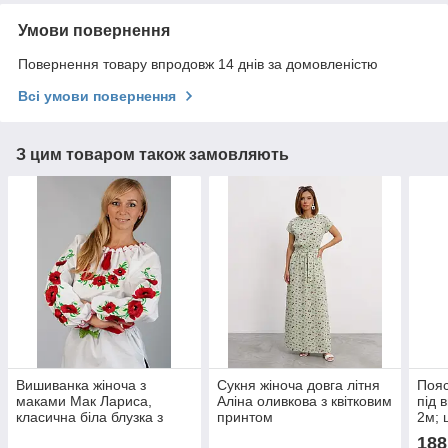
Умови повернення
Повернення товару впродовж 14 днів за домовленістю
Всі умови повернення
З цим товаром також замовляють
Вишиванка жіноча з
Сукня жіноча довга літня
Пояс
маками Мак Лариса,
Аліна оливкова з квітковим
під 
класична біла блузка з
принтом
2м; 
маками, вишиванка з
1,5 
188