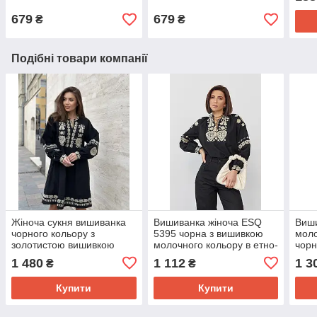
довгим рукавом
довж
679
679
₴
₴
Подібні товари компанії
Жіноча сукня вишиванка
Вишиванка жіноча ESQ
Виши
чорного кольору з
5395 чорна з вишивкою
моло
золотистою вишивкою
молочного кольору в етно-
чор
ESQ 5528, вишита сукня в
стилі
блуз
1 480
1 112
1 3
₴
₴
етно стилі
Купити
Купити