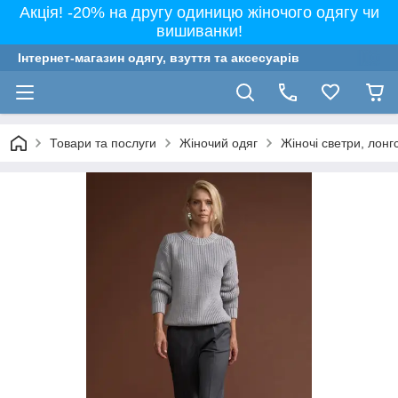
Акція! -20% на другу одиницю жіночого одягу чи
вишиванки!
Інтернет-магазин одягу, взуття та аксесуарів
Товари та послуги
Жіночий одяг
Жіночі светри, лонг