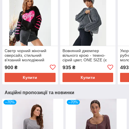
Светр чорний жіночий
Вовняний джемпер
Укор
оверсайз, стильний
вільного крою - темно-
рубч
в'язаний молодіжний
сірий цвет, ONE SIZE (є
моло
джемпер тренд Барбі
розміри)
розм
900
935
493
₴
₴
Купити
Купити
Акційні пропозиції та новинки
–70%
–70%