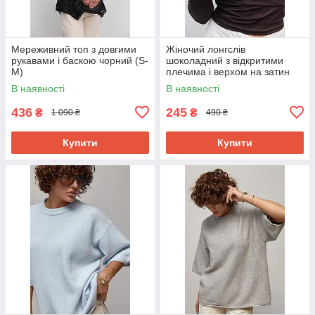
Мереживний топ з довгими
Жіночий лонгслів
рукавами і баскою чорний (S-
шоколадний з відкритими
M)
плечима і верхом на затин
(S)
В наявності
В наявності
436
245
₴
₴
1 090 ₴
490 ₴
Купити
Купити