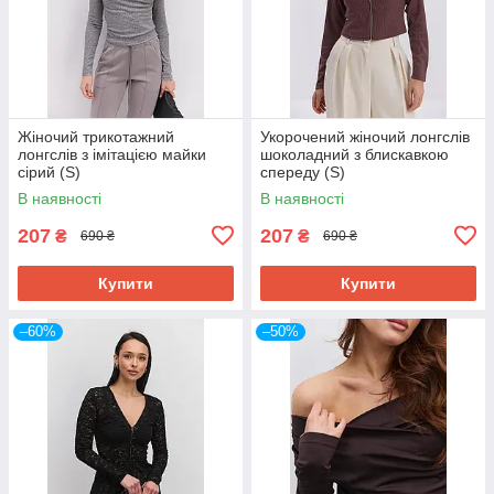
Жіночий трикотажний
Укорочений жіночий лонгслів
лонгслів з імітацією майки
шоколадний з блискавкою
сірий (S)
спереду (S)
В наявності
В наявності
207
207
₴
₴
690 ₴
690 ₴
Купити
Купити
–60%
–50%