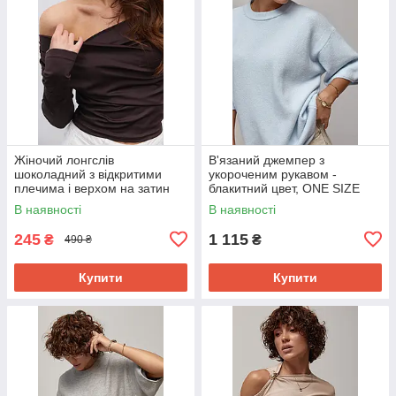
Жіночий лонгслів
В'язаний джемпер з
шоколадний з відкритими
укороченим рукавом -
плечима і верхом на затин
блакитний цвет, ONE SIZE
(S)
В наявності
В наявності
245
1 115
₴
₴
490 ₴
Купити
Купити