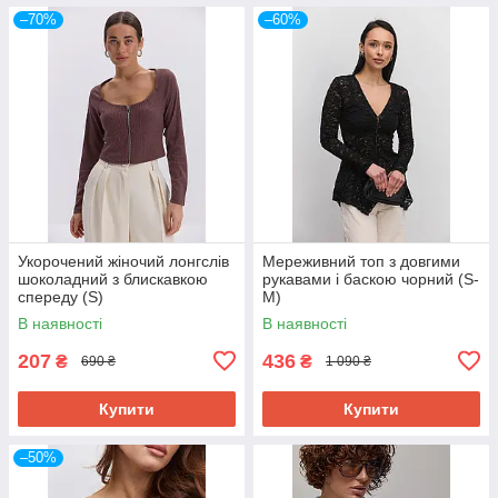
–70%
–60%
Укорочений жіночий лонгслів
Мереживний топ з довгими
шоколадний з блискавкою
рукавами і баскою чорний (S-
спереду (S)
M)
В наявності
В наявності
207
436
₴
₴
690 ₴
1 090 ₴
Купити
Купити
–50%