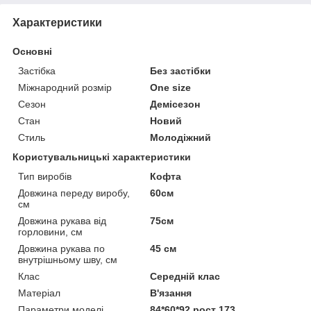
Характеристики
Основні
Застібка
Без застібки
Міжнародний розмір
One size
Сезон
Демісезон
Стан
Новий
Стиль
Молодіжний
Користувальницькі характеристики
Тип виробів
Кофта
Довжина переду виробу,
60см
см
Довжина рукава від
75см
горловини, см
Довжина рукава по
45 см
внутрішньому шву, см
Клас
Середній клас
Матеріал
В'язання
Параметри моделі
84*60*92 рост 173