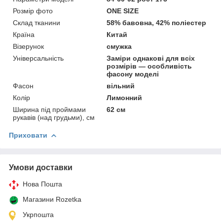
Розмір фото
ONE SIZE
Склад тканини
58% бавовна, 42% поліестер
Країна
Китай
Візерунок
смужка
Універсальність
Заміри однакові для всіх
розмірів — особливість
фасону моделі
Фасон
вільний
Колір
Лимонний
Ширина під проймами
62 см
рукавів (над грудьми), см
Приховати
Умови доставки
Нова Пошта
Магазини Rozetka
Укрпошта