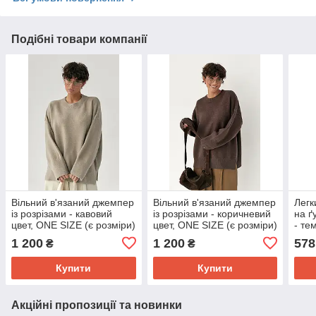
Подібні товари компанії
Вільний в'язаний джемпер
Вільний в'язаний джемпер
Легк
із розрізами - кавовий
із розрізами - коричневий
на ґ
цвет, ONE SIZE (є розміри)
цвет, ONE SIZE (є розміри)
- те
SIZE
1 200
1 200
578
₴
₴
Купити
Купити
Акційні пропозиції та новинки