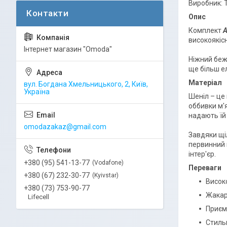
Виробник: 
Опис
Комплект
A
високоякіс
Інтернет магазин "Omoda"
Ніжний беж
ще більш е
Матеріал
вул. Богдана Хмельницького, 2, Київ,
Україна
Шеніл – це
оббивки м'я
надають їй 
omodazakaz@gmail.com
Завдяки щі
первинний 
інтер'єр.
+380 (95) 541-13-77
Vodafone
Переваги
+380 (67) 232-30-77
Kyivstar
Висок
+380 (73) 753-90-77
Жакар
Lifecell
Приєм
Стильн