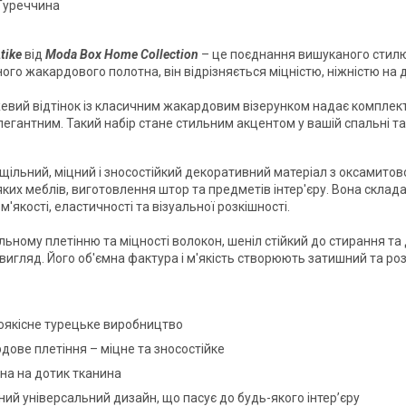
Туреччина
tike
від
Moda Box Home Collection
– це поєднання вишуканого стилю 
ного жакардового полотна, він відрізняється міцністю, ніжністю на
евий відтінок із класичним жакардовим візерунком надає комплект
легантним. Такий набір стане стильним акцентом у вашій спальні та
 щільний, міцний і зносостійкий декоративний матеріал з оксамито
ких меблів, виготовлення штор та предметів інтер'єру. Вона склада
м'якості, еластичності та візуальної розкішності.
льному плетінню та міцності волокон, шеніл стійкий до стирання та
вигляд. Його об'ємна фактура і м'якість створюють затишний та ро
оякісне турецьке виробництво
дове плетіння – міцне та зносостійке
на на дотик тканина
ий універсальний дизайн, що пасує до будь-якого інтер’єру