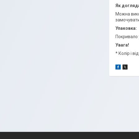
Як догляд
Можна вико
замочувати
Упаковка:
Покривало 
Увага!
* Колір і в