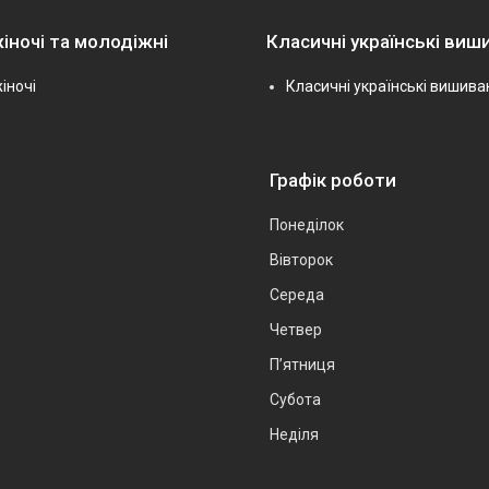
іночі та молодіжні
Класичні українські виш
іночі
Класичні українські вишива
Графік роботи
Понеділок
Вівторок
Середа
Четвер
Пʼятниця
Субота
Неділя