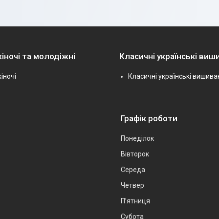
іночі та молодіжні
Класичні українські виш
іночі
Класичні українські вишива
Графік роботи
Понеділок
Вівторок
Середа
Четвер
Пʼятниця
Субота