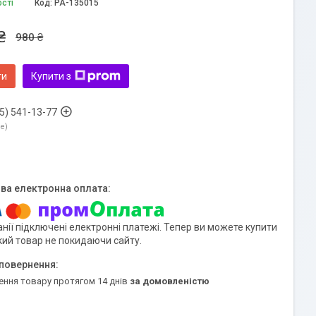
ості
Код:
PA-135015
₴
980 ₴
ти
Купити з
5) 541-13-77
ne
нії підключені електронні платежі. Тепер ви можете купити
кий товар не покидаючи сайту.
ення товару протягом 14 днів
за домовленістю