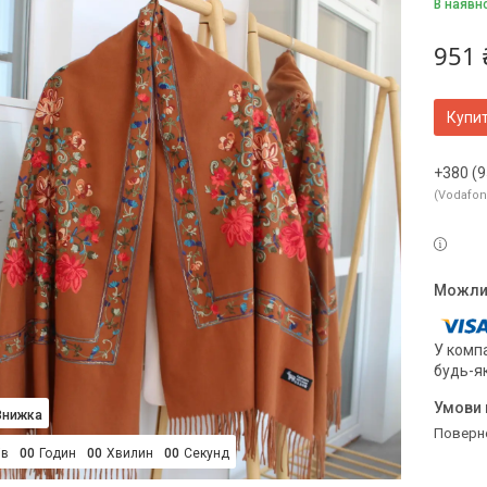
В наявн
951 
Купи
+380 (9
Vodafo
У компа
будь-я
поверн
ів
0
0
Годин
0
0
Хвилин
0
0
Секунд